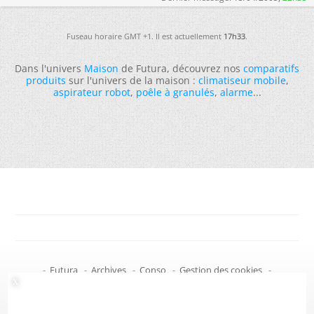
Fuseau horaire GMT +1. Il est actuellement
17h33
.
Dans l'univers
Maison
de Futura, découvrez nos
comparatifs
produits
sur l'univers de la maison :
climatiseur mobile
,
aspirateur robot
,
poêle à granulés
,
alarme
...
-
Futura
-
Archives
-
Conso
-
Gestion des cookies
-
Politique de confidentialité
-
Haut de page