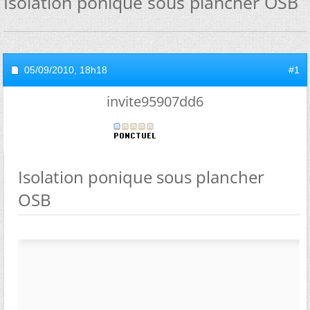
Isolation ponique sous plancher OSB
05/09/2010,
18h18
#1
invite95907dd6
Isolation ponique sous plancher
OSB