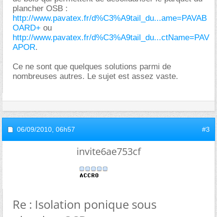
plancher OSB :
http://www.pavatex.fr/d%C3%A9tail_du...ame=PAVAB
OARD+
ou
http://www.pavatex.fr/d%C3%A9tail_du...ctName=PAV
APOR
.
Ce ne sont que quelques solutions parmi de
nombreuses autres. Le sujet est assez vaste.
06/09/2010,
06h57
#3
invite6ae753cf
Re : Isolation ponique sous