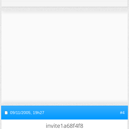
09/11/2005,
19h27
#4
invite1a68f4f8