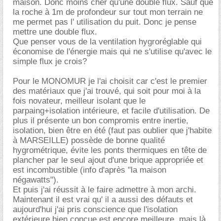
maison. Donc moins cher qu'une double flux. Sauf que
la roche à 1m de profondeur sur tout mon terrain ne
me permet pas l' utilisation du puit. Donc je pense
mettre une double flux.
Que penser vous de la ventilation hygroréglable qui
économise de l'énergie mais qui ne s'utilise qu'avec le
simple flux je crois?
Pour le MONOMUR je l'ai choisit car c'est le premier
des matériaux que j'ai trouvé, qui soit pour moi à la
fois novateur, meilleur isolant que le
parpaing+isolation intérieure, et facile d'utilisation. De
plus il présente un bon compromis entre inertie,
isolation, bien être en été (faut pas oublier que j'habite
à MARSEILLE) possède de bonne qualité
hygrométrique, évite les ponts thermiques en tête de
plancher par le seul ajout d'une brique appropriée et
est incombustible (info d'après "la maison
négawatts").
Et puis j'ai réussit à le faire admettre à mon archi.
Maintenant il est vrai qu' il a aussi des défauts et
aujourd'hui j'ai pris conscience que l'isolation
extérieure bien conçue est encore meilleure, mais là