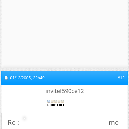
01/12/2005,
22h40
#12
invitef590ce12
Re : Aide Sur Le Choix D'un Syteme