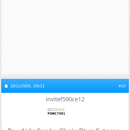
18/11/2005,
23h21
#10
invitef590ce12