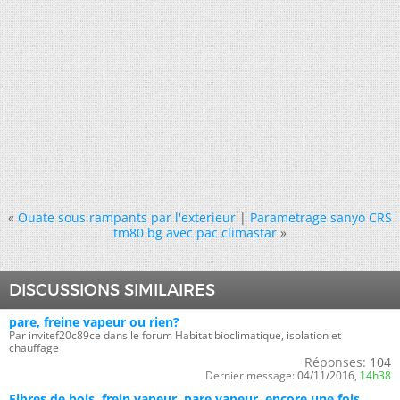
«
Ouate sous rampants par l'exterieur
|
Parametrage sanyo CRS
tm80 bg avec pac climastar
»
DISCUSSIONS SIMILAIRES
pare, freine vapeur ou rien?
Par invitef20c89ce dans le forum Habitat bioclimatique, isolation et
chauffage
Réponses:
104
Dernier message:
04/11/2016,
14h38
Fibres de bois, frein vapeur, pare vapeur, encore une fois...