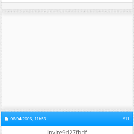
06/04/2006,
11h53
#11
invite9d27fbdf