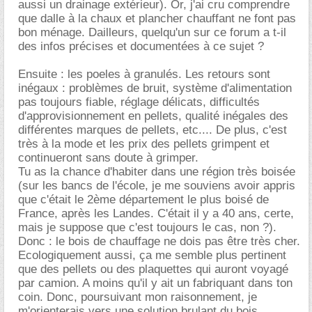
aussi un drainage extérieur). Or, j'ai cru comprendre
que dalle à la chaux et plancher chauffant ne font pas
bon ménage. Dailleurs, quelqu'un sur ce forum a t-il
des infos précises et documentées à ce sujet ?
Ensuite : les poeles à granulés. Les retours sont
inégaux : problèmes de bruit, système d'alimentation
pas toujours fiable, réglage délicats, difficultés
d'approvisionnement en pellets, qualité inégales des
différentes marques de pellets, etc.... De plus, c'est
très à la mode et les prix des pellets grimpent et
continueront sans doute à grimper.
Tu as la chance d'habiter dans une région très boisée
(sur les bancs de l'école, je me souviens avoir appris
que c'était le 2ème département le plus boisé de
France, après les Landes. C'était il y a 40 ans, certe,
mais je suppose que c'est toujours le cas, non ?).
Donc : le bois de chauffage ne dois pas être très cher.
Ecologiquement aussi, ça me semble plus pertinent
que des pellets ou des plaquettes qui auront voyagé
par camion. A moins qu'il y ait un fabriquant dans ton
coin. Donc, poursuivant mon raisonnement, je
m'orienterais vers une solution brulant du bois,