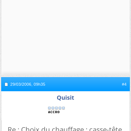
29/03/2006,
09h35
#4
Quisit
Re : Choix du chauffage : casse-tête