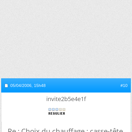
05/04/2006,
15h48
#10
invite2b5e4e1f
Re : Choix du chauffage : casse-tête