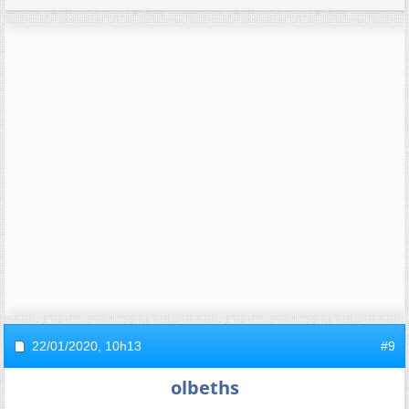
22/01/2020,
10h13
#9
olbeths