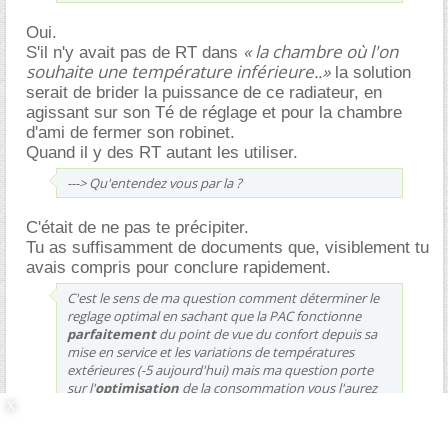
Oui.
« la chambre où l'on
S'il n'y avait pas de RT dans
souhaite une température inférieure..»
la solution
serait de brider la puissance de ce radiateur, en
agissant sur son Té de réglage et pour la chambre
d'ami de fermer son robinet.
Quand il y des RT autant les utiliser.
---> Qu'entendez vous par la ?
C'était de ne pas te précipiter.
Tu as suffisamment de documents que, visiblement tu
avais compris pour conclure rapidement.
C'est le sens de ma question comment déterminer le
reglage optimal en sachant que la PAC fonctionne
parfaitement
du point de vue du confort depuis sa
mise en service et les variations de températures
extérieures (-5 aujourd'hui) mais ma question porte
sur l'
optimisation
de la consommation vous l'aurez
compris.
En d'autres termes puis je affiner et définir au mieux
(le tâtonnement avec variations et relevé de