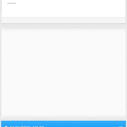
-----