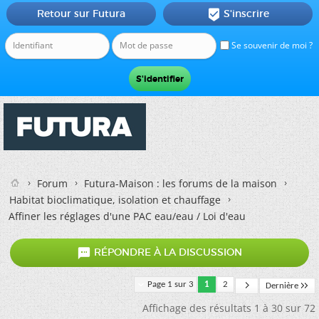
Retour sur Futura
S'inscrire

Se souvenir de moi ?
Forum
Futura-Maison : les forums de la maison
Habitat bioclimatique, isolation et chauffage
Affiner les réglages d'une PAC eau/eau / Loi d'eau

RÉPONDRE À LA DISCUSSION
Page 1 sur 3
1
2
Dernière
Affichage des résultats 1 à 30 sur 72