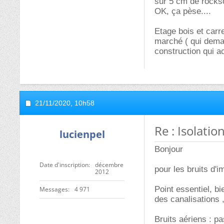
sur 5 cm de rockso
OK, ça pèse....
Etage bois et carr
marché ( qui deman
construction qui a
21/11/2020,
10h58
Re : Isolati
lucienpel
Bonjour
Date d'inscription
décembre
pour les bruits d'
2012
Point essentiel, bi
Messages
4 971
des canalisations ,
Bruits aériens : p