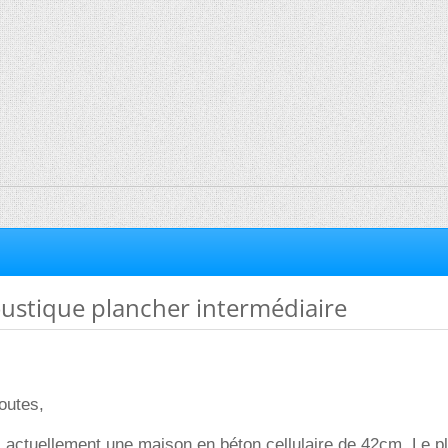
oustique plancher intermédiaire
toutes,
 actuellement une maison en béton cellulaire de 42cm. Le p