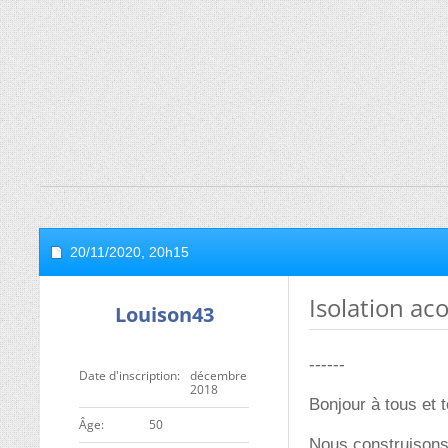
20/11/2020,
20h15
Isolation ac
Louison43
------
Date d'inscription
décembre
2018
Bonjour à tous et 
ge
50
Nous construisons