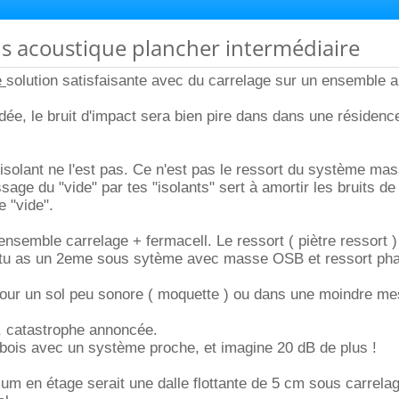
ons acoustique plancher intermédiaire
e
solution satisfaisante avec du carrelage sur un ensemble a
idée, le bruit d'impact sera bien pire dans dans une résiden
 isolant ne l'est pas. Ce n'est pas le ressort du système ma
sage du "vide" par tes "isolants" sert à amortir les bruits de
 "vide".
'ensemble carrelage + fermacell. Le ressort ( piètre ressort )
s tu as un 2eme sous sytème avec masse OSB et ressort pha
pour un sol peu sonore ( moquette ) ou dans une moindre me
, catastrophe annoncée.
bois avec un système proche, et imagine 20 dB de plus !
 en étage serait une dalle flottante de 5 cm sous carrelage