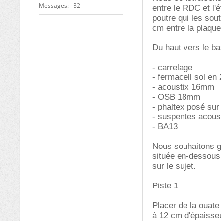
Messages
32
entre le RDC et l'
poutre qui les sou
cm entre la plaqu
Du haut vers le ba
- carrelage
- fermacell sol e
- acoustix 16mm
- OSB 18mm
- phaltex posé sur
- suspentes acous
- BA13
Nous souhaitons gr
située en-dessous.
sur le sujet.
Piste 1
Placer de la ouate
à 12 cm d'épaisseu