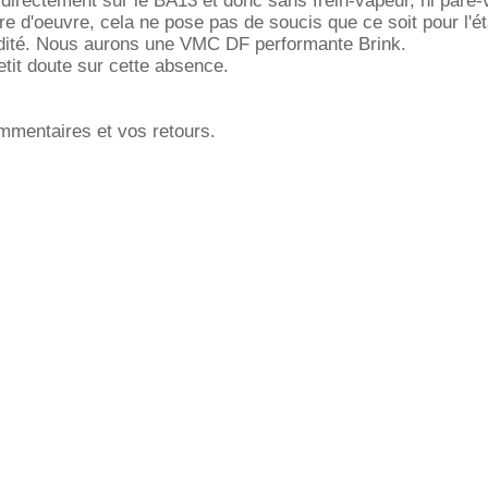
 directement sur le BA13 et donc sans frein-vapeur, ni pare-
re d'oeuvre, cela ne pose pas de soucis que ce soit pour l'é
midité. Nous aurons une VMC DF performante Brink.
etit doute sur cette absence.
mmentaires et vos retours.