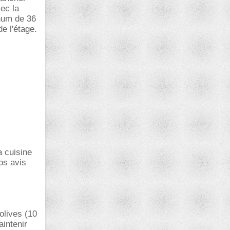
ec la
enum de 36
e l'étage.
a cuisine
os avis
olives (10
aintenir