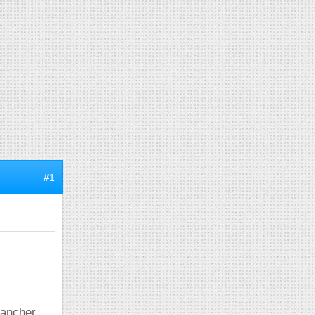
#1
lancher