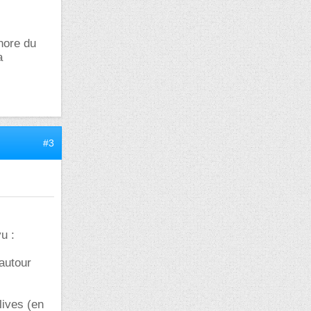
nore du
a
#3
u :
 autour
lives (en