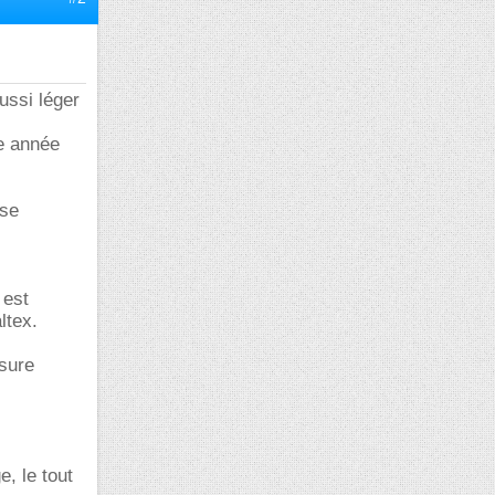
ussi léger
ce année
sse
 est
ltex.
sure
, le tout