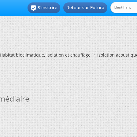
S'inscrire
Retour sur Futura

Habitat bioclimatique, isolation et chauffage
Isolation acoustiq
rmédiaire