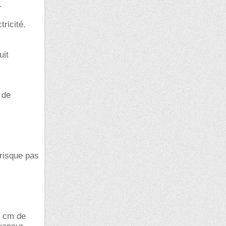
.
tricité.
uit
 de
 risque pas
0 cm de