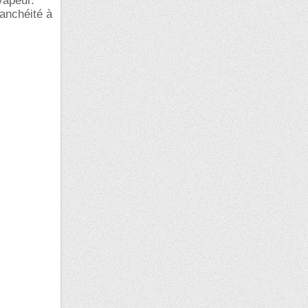
vapeur.
tanchéité à