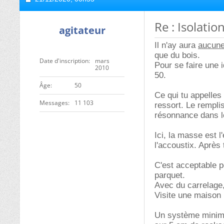
Re : Isolati
agitateur
Il n'ay aura
aucun
que du bois.
Date d'inscription
mars
Pour se faire une 
2010
50.
ge
50
Ce qui tu appelles
Messages
11 103
ressort. Le remplis
résonnance dans le
Ici, la masse est l
l'accoustix. Aprè
C'est acceptable 
parquet.
Avec du carrelage
Visite une maison 
Un système minimum