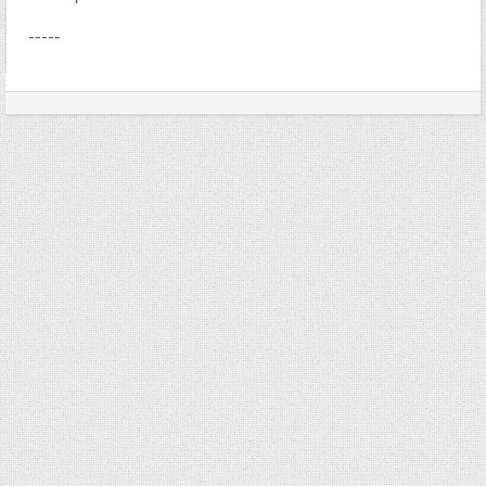
-----