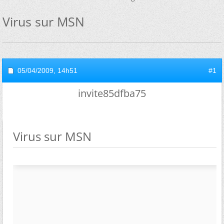
Virus sur MSN
05/04/2009,
14h51
#1
invite85dfba75
Virus sur MSN