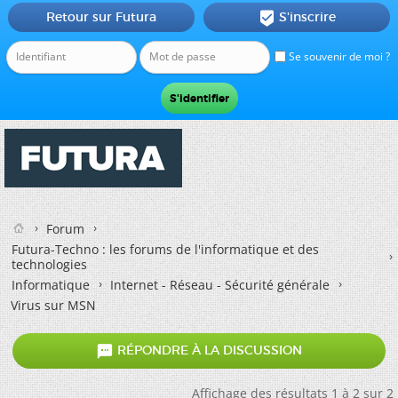
Retour sur Futura
S'inscrire

Se souvenir de moi ?
Forum
Futura-Techno : les forums de l'informatique et des
technologies
Informatique
Internet - Réseau - Sécurité générale
Virus sur MSN

RÉPONDRE À LA DISCUSSION
Affichage des résultats 1 à 2 sur 2