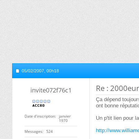
05/02/2007,
00h18
Re : 2000eur
invite072f76c1
Ça dépend toujours
ont bonne réputati
Date d'inscription
janvier
Un p'tit lien pour l
1970
http://www.william
Messages
524