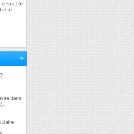
 devrait te
tre te
#3
?
novae dans
).
ulaire