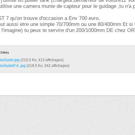
 j'utilise un power tank (chargeur,demarreur de voiture12 Vol
 utilise une camera munie de capteur pour le guidage ,tu n'a 
T 7 qu'on trouve d'occasion a Env 700 euro.
eut aussi etre une simple 70/700mm ou une 80/400mm Et si t
 l'imagine) tu peux te servire d'un 200/1000mm DE chez O
chées
uGuide.jpg‎
(219,5 Ko, 413 affichages)
uGuideF.A..jpg‎
(219,5 Ko, 342 affichages)