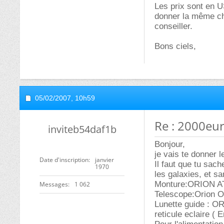
Les prix sont en U
donner la même cho
conseiller.
Bons ciels,
05/02/2007,
10h59
Re : 2000eur
inviteb54daf1b
Bonjour,
je vais te donner l
Date d'inscription
janvier
Il faut que tu sac
1970
les galaxies, et s
Monture:ORION AT
Messages
1 062
Telescope:Orion O
Lunette guide : O
reticule eclaire ( 