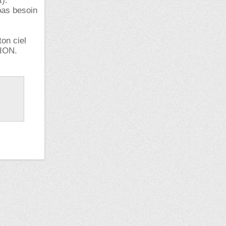
t).
pas besoin
on ciel
RION.