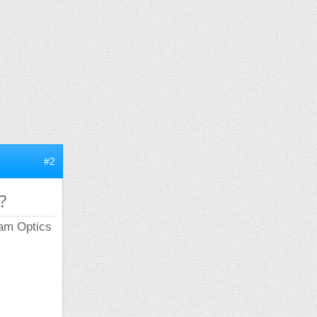
#2
?
iam Optics