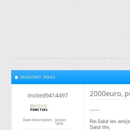
05/02/2007,
00h12
2000euro, po
invited9414497
------
Date d'inscription
janvier
Re-Salut les ami(e
1970
Salut tlm,