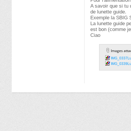
Pour l'alimentation
A savoir que si tu
de lunette guide.
Exemple la SBIG S
La lunette guide p
est bon (comme je
Ciao
Images atta
IMG_0337Lul
IMG_0339Lul