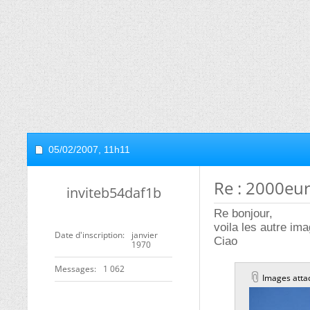
05/02/2007,
11h11
Re : 2000eur
inviteb54daf1b
Re bonjour,
voila les autre im
Date d'inscription
janvier
Ciao
1970
Messages
1 062
Images atta