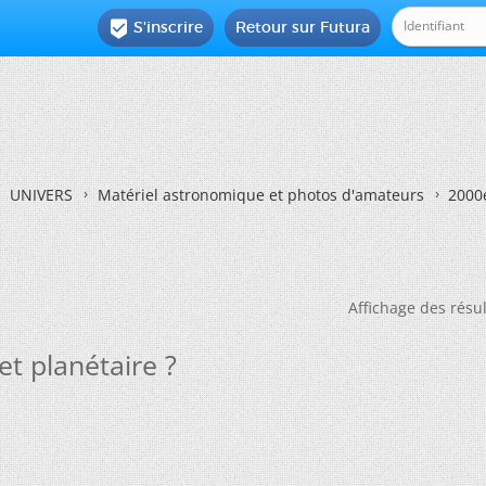
S'inscrire
Retour sur Futura

UNIVERS
Matériel astronomique et photos d'amateurs
2000e
Affichage des résul
t planétaire ?