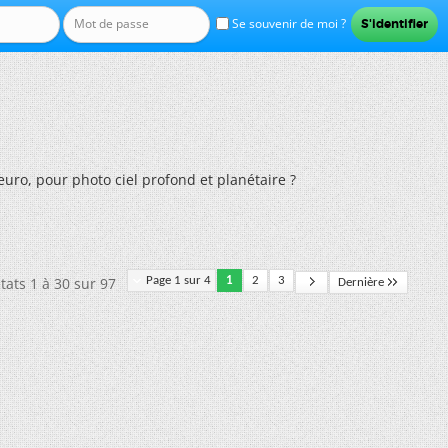
Se souvenir de moi ?
uro, pour photo ciel profond et planétaire ?
tats 1 à 30 sur 97
Page 1 sur 4
1
2
3
Dernière