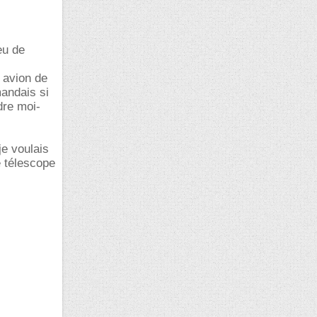
eu de
r avion de
mandais si
dre moi-
je voulais
e télescope