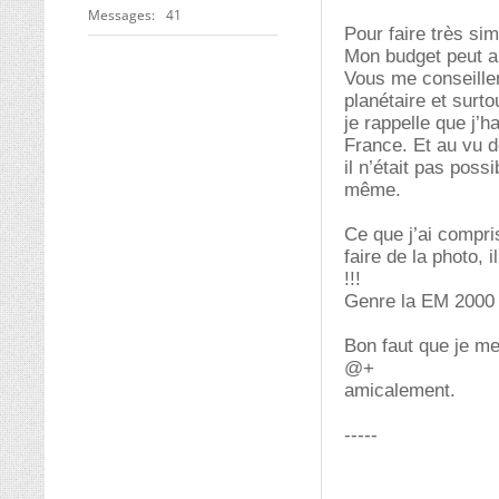
Messages
41
Pour faire très sim
Mon budget peut al
Vous me conseiller
planétaire et surt
je rappelle que j’
France. Et au vu d
il n’était pas pos
même.
Ce que j’ai compris
faire de la photo, 
!!!
Genre la EM 2000 
Bon faut que je m
@+
amicalement.
-----