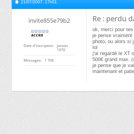
21/07/2007,
17h01
Re : perdu d
invite855e79b2
ok, merci pour tes
je pense vraiment 
photo, ou alors si 
Date d'inscription
janvier
lol
1970
j'ai regardé le XT 
500€ grand max. (c
Messages
1 706
je pense que je va
maintenant et patie