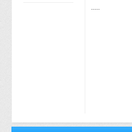
-----