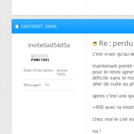
22/07/2007,
10h01
Re : perdu 
invite0ad54d5a
c'est vrais qu'au d
maintenant pointé 
Date d'inscription
janvier
pour le reste apren
1970
difficile sans le m
aller de suite au pl
Messages
14
apres c'est une qu
+400 avec la mon
chez moi le ciel es
na !