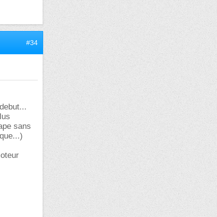
#34
debut...
lus
tape sans
que...)
moteur