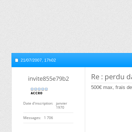
21/07/2007,
17h02
Re : perdu d
invite855e79b2
500€ max, frais de
Date d'inscription
janvier
1970
Messages
1 706