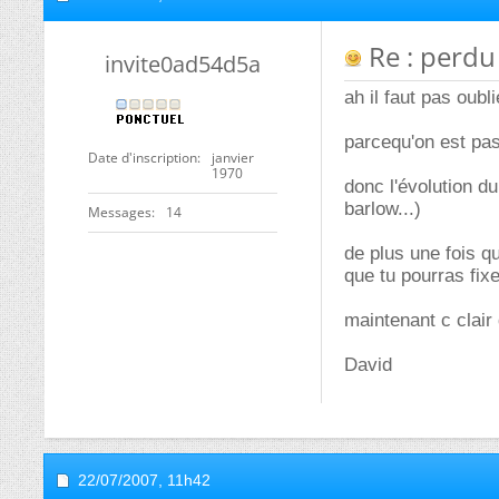
Re : perdu 
invite0ad54d5a
ah il faut pas oubl
parcequ'on est pas
Date d'inscription
janvier
1970
donc l'évolution d
barlow...)
Messages
14
de plus une fois q
que tu pourras fixe
maintenant c clair
David
22/07/2007,
11h42