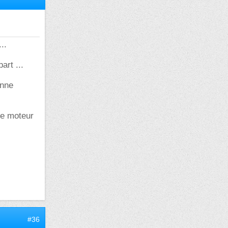
..
art ...
onne
le moteur
#36