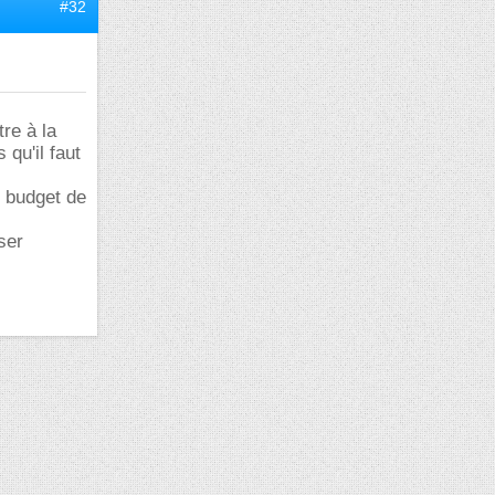
#32
re à la
 qu'il faut
un budget de
ser