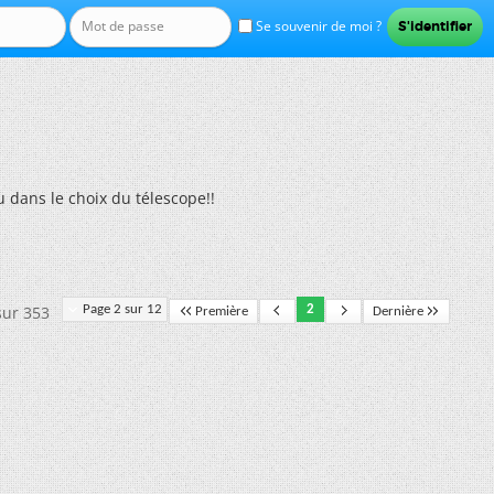
Se souvenir de moi ?
 dans le choix du télescope!!
sur 353
Page 2 sur 12
2
Première
Dernière