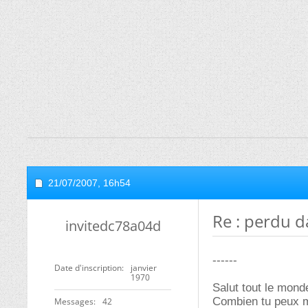
21/07/2007,
16h54
Re : perdu d
invitedc78a04d
------
Date d'inscription
janvier
1970
Salut tout le mond
Combien tu peux m
Messages
42