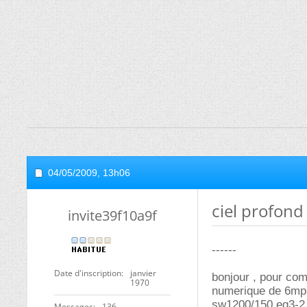
04/05/2009,
13h06
ciel profond
invite39f10a9f
------
Date d'inscription
janvier
bonjour , pour com
1970
numerique de 6mp
sw1200/150 eq3-2 :
Messages
136