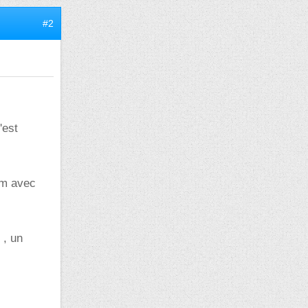
#2
'est
am avec
 , un