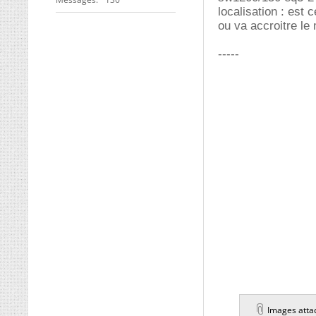
localisation : est 
ou va accroitre le
-----
Images atta