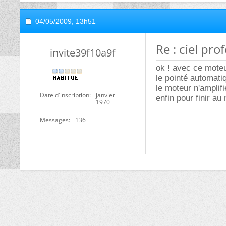
04/05/2009,
13h51
Re : ciel pro
invite39f10a9f
ok ! avec ce moteu
le pointé automat
le moteur n'amplif
Date d'inscription
janvier
enfin pour finir au
1970
Messages
136