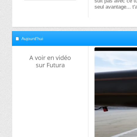
suit pas avec ce t
seul avantage... t'
Aujourd'hui
A voir en vidéo
sur Futura