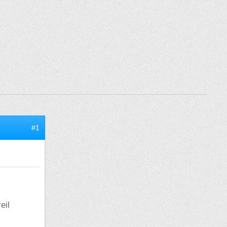
#1
eil