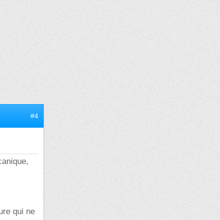
#4
canique,
ture qui ne