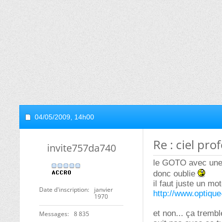
04/05/2009,
14h00
Re : ciel pr
invite757da740
le GOTO avec une 
donc oublie
il faut juste un m
Date d'inscription
janvier
http://www.optique
1970
et non... ça trembl
Messages
8 835