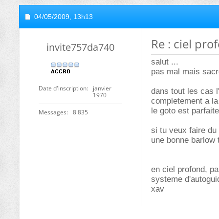
04/05/2009,
13h13
Re : ciel pr
invite757da740
salut ...
pas mal mais sacr
Date d'inscription
janvier
dans tout les cas 
1970
completement a l
le goto est parfait
Messages
8 835
si tu veux faire d
une bonne barlow t
en ciel profond, pa
systeme d'autoguid
xav