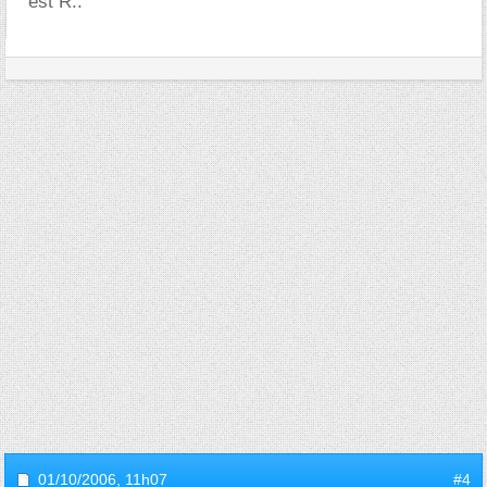
est R..
01/10/2006,
11h07
#4