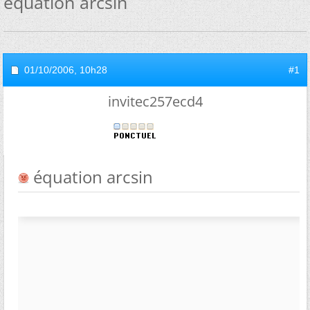
équation arcsin
01/10/2006,
10h28
#1
invitec257ecd4
équation arcsin