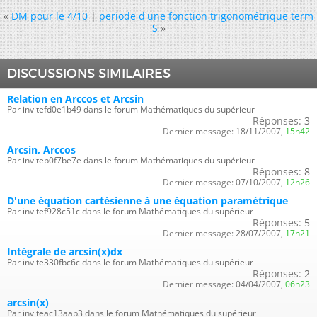
«
DM pour le 4/10
|
periode d'une fonction trigonométrique term
S
»
DISCUSSIONS SIMILAIRES
Relation en Arccos et Arcsin
Par invitefd0e1b49 dans le forum Mathématiques du supérieur
Réponses:
3
Dernier message:
18/11/2007,
15h42
Arcsin, Arccos
Par inviteb0f7be7e dans le forum Mathématiques du supérieur
Réponses:
8
Dernier message:
07/10/2007,
12h26
D'une équation cartésienne à une équation paramétrique
Par invitef928c51c dans le forum Mathématiques du supérieur
Réponses:
5
Dernier message:
28/07/2007,
17h21
Intégrale de arcsin(x)dx
Par invite330fbc6c dans le forum Mathématiques du supérieur
Réponses:
2
Dernier message:
04/04/2007,
06h23
arcsin(x)
Par inviteac13aab3 dans le forum Mathématiques du supérieur