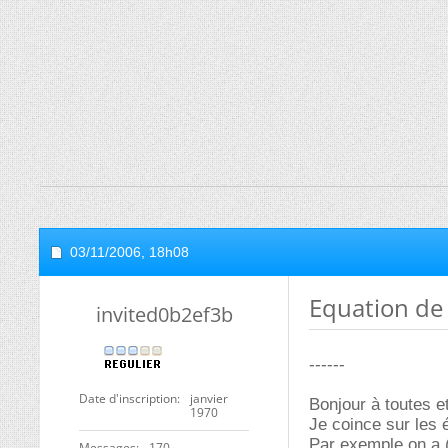
03/11/2006,
18h08
Equation de 
invited0b2ef3b
------
Date d'inscription
janvier
Bonjour à toutes et
1970
Je coince sur les é
Par exemple on a 
Messages
170