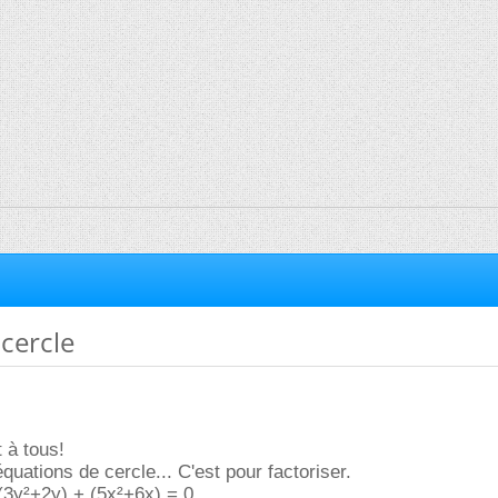
cercle
 à tous!
quations de cercle... C'est pour factoriser.
(3y²+2y) + (5x²+6x) = 0