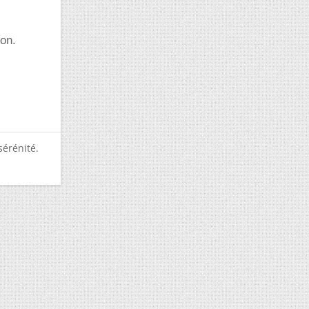
ion.
sérénité.