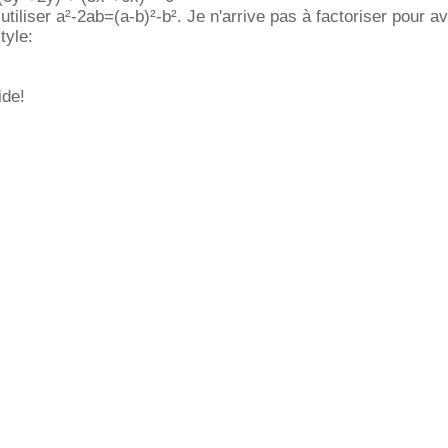
 utiliser a²-2ab=(a-b)²-b². Je n'arrive pas à factoriser pour av
tyle:
ide!