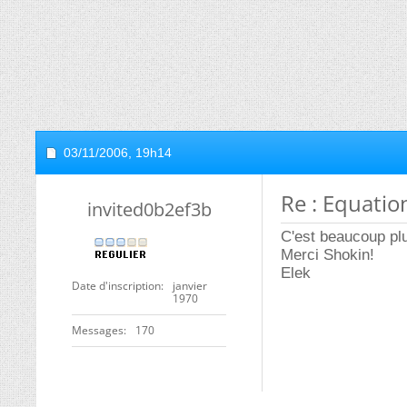
03/11/2006,
19h14
Re : Equatio
invited0b2ef3b
C'est beaucoup plu
Merci Shokin!
Elek
Date d'inscription
janvier
1970
Messages
170