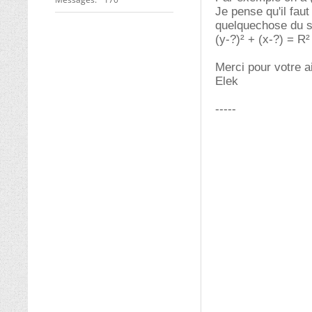
Je pense qu'il faut
quelquechose du s
(y-?)² + (x-?) = R²
Merci pour votre a
Elek
-----