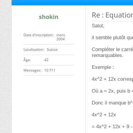
Re : Equatio
shokin
Salut,
Date d'inscription
mars
il semble plutôt qu
2004
Compléter le carré
Localisation
Suisse
remarquables.
ge
42
Exemple :
Messages
10 711
4x^2 + 12x corres
Où a = 2x, puis b 
Donc il manque b^2
4x^2 + 12x
= 4x^2 + 12x + 9 -