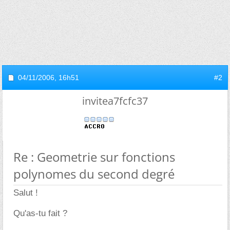
04/11/2006,
16h51
#2
invitea7fcfc37
Re : Geometrie sur fonctions
polynomes du second degré
Salut !
Qu'as-tu fait ?