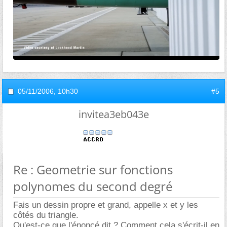
05/11/2006,
10h30
#5
invitea3eb043e
Re : Geometrie sur fonctions
polynomes du second degré
Fais un dessin propre et grand, appelle x et y les
côtés du triangle.
Qu'est-ce que l'énoncé dit ? Comment cela s'écrit-il en