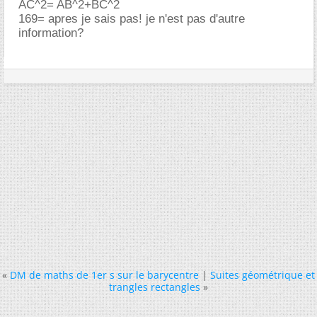
AC^2= AB^2+BC^2
169= apres je sais pas! je n'est pas d'autre
information?
«
DM de maths de 1er s sur le barycentre
|
Suites géométrique et
trangles rectangles
»