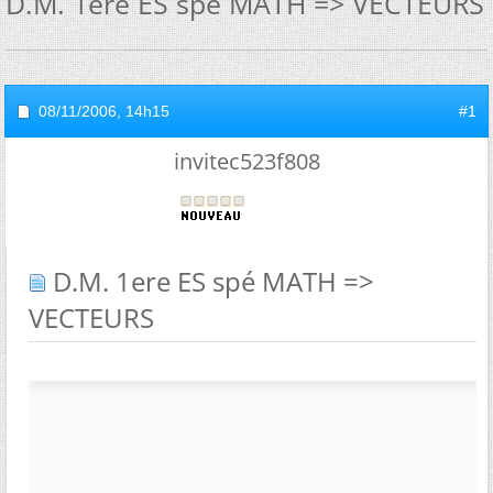
D.M. 1ere ES spé MATH => VECTEURS
08/11/2006,
14h15
#1
invitec523f808
D.M. 1ere ES spé MATH =>
VECTEURS