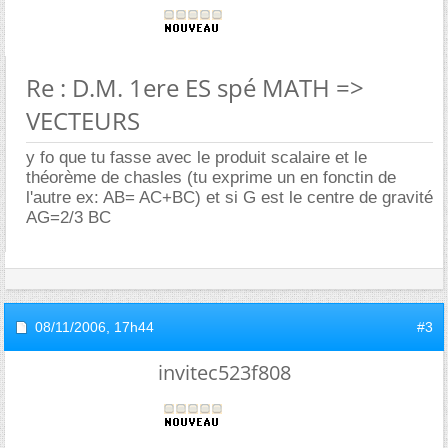
Re : D.M. 1ere ES spé MATH =>
VECTEURS
y fo que tu fasse avec le produit scalaire et le
théorème de chasles (tu exprime un en fonctin de
l'autre ex: AB= AC+BC) et si G est le centre de gravité
AG=2/3 BC
08/11/2006,
17h44
#3
invitec523f808