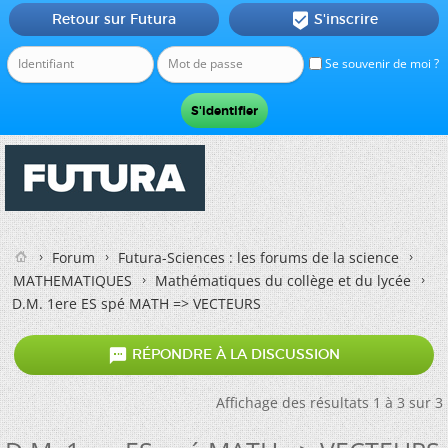
Retour sur Futura
S'inscrire

Se souvenir de moi ?
Forum
Futura-Sciences : les forums de la science
MATHEMATIQUES
Mathématiques du collège et du lycée
D.M. 1ere ES spé MATH => VECTEURS

RÉPONDRE À LA DISCUSSION
Affichage des résultats 1 à 3 sur 3