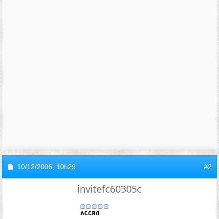
10/12/2006,
10h29
#2
invitefc60305c