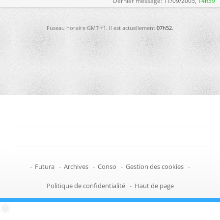
Dernier message:
11/09/2005,
14h39
Fuseau horaire GMT +1. Il est actuellement
07h52
.
-
Futura
-
Archives
-
Conso
-
Gestion des cookies
-
Politique de confidentialité
-
Haut de page