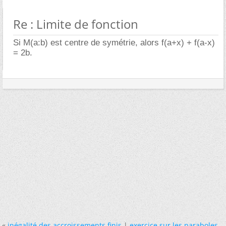
Re : Limite de fonction
Si M(a:b) est centre de symétrie, alors f(a+x) + f(a-x)
= 2b.
«
inégalité des accroissements finis
|
exercice sur les paraboles...