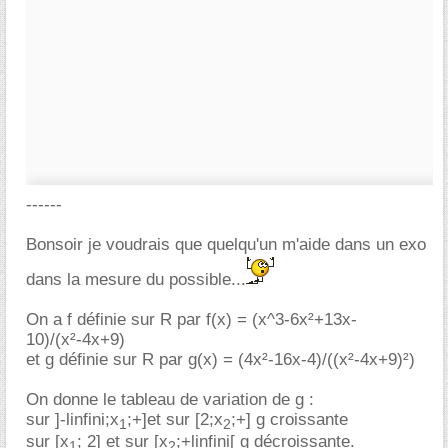
------
Bonsoir je voudrais que quelqu'un m'aide dans un exo
dans la mesure du possible...
On a f définie sur R par f(x) = (x^3-6x²+13x-
10)/(x²-4x+9)
et g définie sur R par g(x) = (4x²-16x-4)/((x²-4x+9)²)
On donne le tableau de variation de g :
sur ]-linfini;x
;+]et sur [2;x
;+] g croissante
1
2
sur [x
; 2] et sur [x
;+linfini[ g décroissante.
1
2