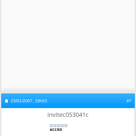
23/01/2007,
19h53
#7
invitec053041c