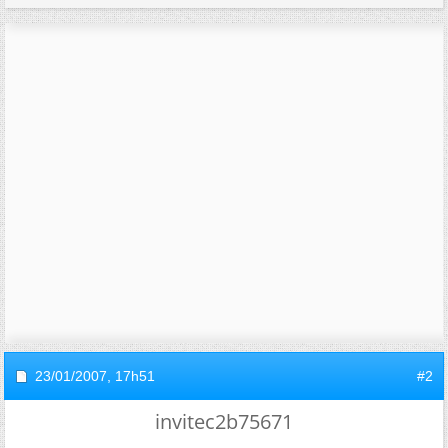
23/01/2007,
17h51
#2
invitec2b75671