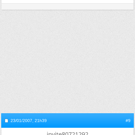
23/01/2007,
21h39
#9
invite80721292