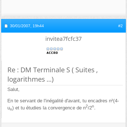
30/01/2007,
19h44
#2
invitea7fcfc37
Re : DM Terminale S ( Suites ,
logarithmes ...)
Salut,
En te servant de l'inégalité d'avant, tu encadres n²(4-
2
n
u
) et tu étudies la convergence de n
/2
.
n