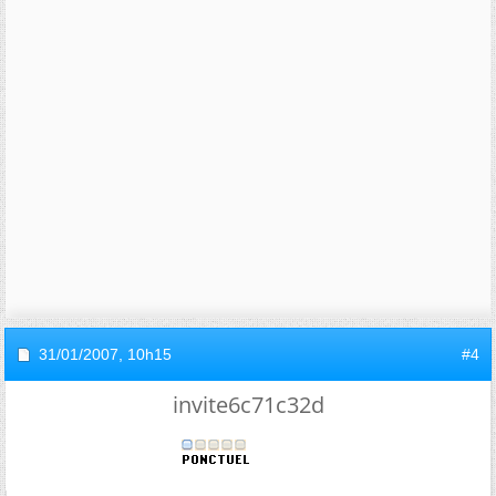
31/01/2007,
10h15
#4
invite6c71c32d