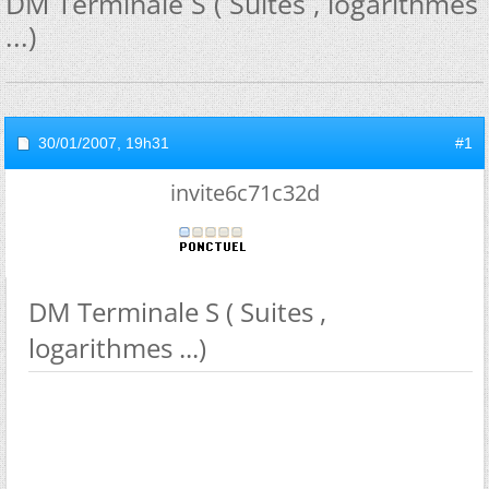
DM Terminale S ( Suites , logarithmes
...)
30/01/2007,
19h31
#1
invite6c71c32d
DM Terminale S ( Suites ,
logarithmes ...)