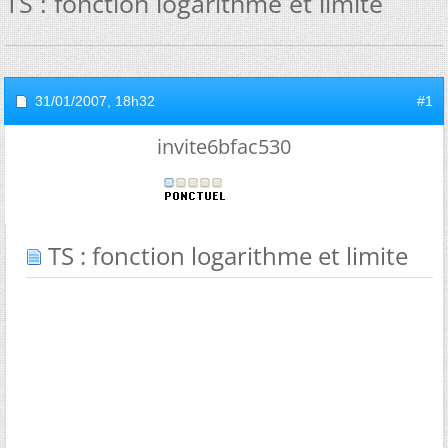
TS : fonction logarithme et limite
31/01/2007,
18h32
#1
invite6bfac530
TS : fonction logarithme et limite