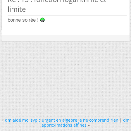
limite
bonne soirée !
«
dm aidé moi svp c urgent en algebre je ne comprend rien
|
dm
approximations affines
»