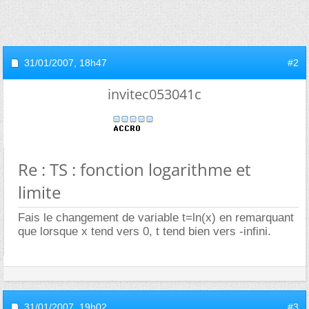
31/01/2007,
18h47
#2
invitec053041c
Re : TS : fonction logarithme et
limite
Fais le changement de variable t=ln(x) en remarquant
que lorsque x tend vers 0, t tend bien vers -infini.
31/01/2007,
19h02
#3