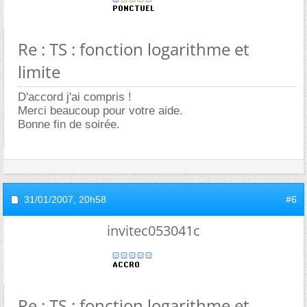
Re : TS : fonction logarithme et
limite
D'accord j'ai compris !
Merci beaucoup pour votre aide.
Bonne fin de soirée.
31/01/2007,
20h58
#6
invitec053041c
Re : TS : fonction logarithme et