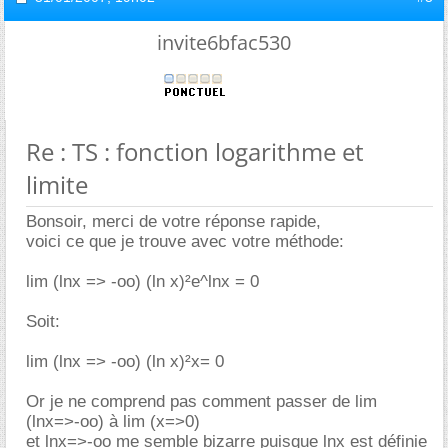
invite6bfac530
Re : TS : fonction logarithme et
limite
Bonsoir, merci de votre réponse rapide,
voici ce que je trouve avec votre méthode:
lim (lnx => -oo) (ln x)²e^lnx = 0
Soit:
lim (lnx => -oo) (ln x)²x= 0
Or je ne comprend pas comment passer de lim
(lnx=>-oo) à lim (x=>0)
et lnx=>-oo me semble bizarre puisque lnx est définie