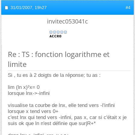
31/01/2007,
19h27
#4
invitec053041c
Re : TS : fonction logarithme et
limite
Si , tu es à 2 doigts de la réponse; tu as :
lim (ln x)²x= 0
lorsque lnx->-infini
visualise ta courbe de lnx, elle tend vers -l'infini
lorsque x tend vers 0+
c'est lnx qui tend vers -infini, pas x, car si c'était x je
suis ok que ln n'est définie que sur|R+*