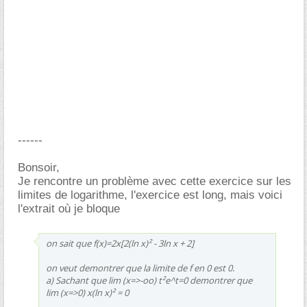
------
Bonsoir,
Je rencontre un problème avec cette exercice sur les
limites de logarithme, l'exercice est long, mais voici
l'extrait où je bloque
on sait que f(x)=2x[2(ln x)² - 3ln x + 2]
on veut demontrer que la limite de f en 0 est 0.
a) Sachant que lim (x=>-oo) t²e^t=0 demontrer que
lim (x=>0) x(ln x)² = 0