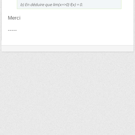
b) En déduire que lim(x=>0) f(x) = 0.
Merci
-----