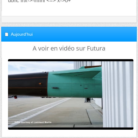
donc lnx->-infini <=> x->o+
Aujourd'hui
A voir en vidéo sur Futura