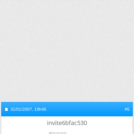
31/01/2007,
19h46
#5
invite6bfac530