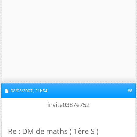
08/03/2007,
21h54
#8
invite0387e752
Re : DM de maths ( 1ère S )