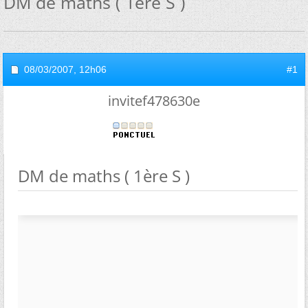
DM de maths ( 1ère S )
08/03/2007,
12h06
#1
invitef478630e
DM de maths ( 1ère S )