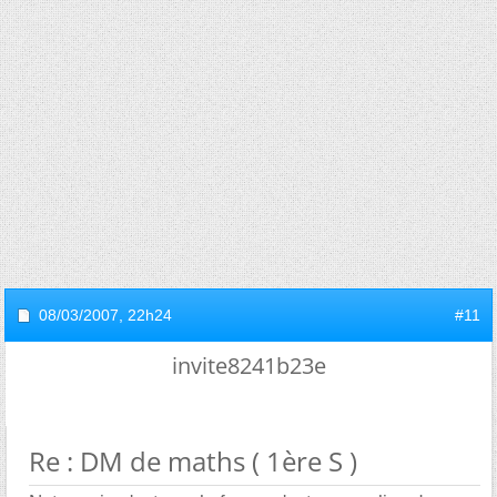
08/03/2007,
22h24
#11
invite8241b23e
Re : DM de maths ( 1ère S )