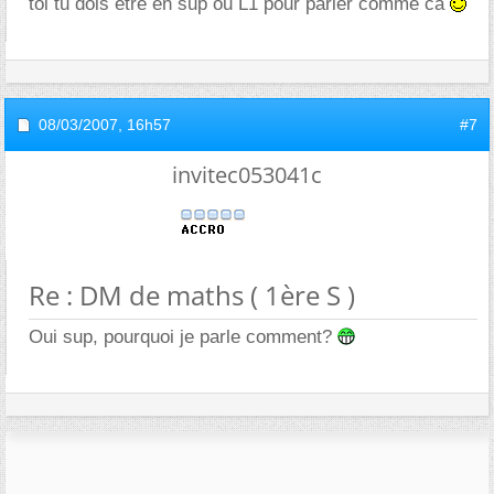
toi tu dois etre en sup ou L1 pour parler comme ca
08/03/2007,
16h57
#7
invitec053041c
Re : DM de maths ( 1ère S )
Oui sup, pourquoi je parle comment?