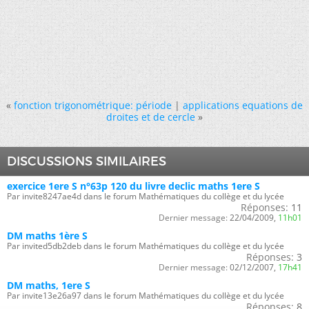
«
fonction trigonométrique: période
|
applications equations de
droites et de cercle
»
DISCUSSIONS SIMILAIRES
exercice 1ere S n°63p 120 du livre declic maths 1ere S
Par invite8247ae4d dans le forum Mathématiques du collège et du lycée
Réponses:
11
Dernier message:
22/04/2009,
11h01
DM maths 1ère S
Par invited5db2deb dans le forum Mathématiques du collège et du lycée
Réponses:
3
Dernier message:
02/12/2007,
17h41
DM maths, 1ere S
Par invite13e26a97 dans le forum Mathématiques du collège et du lycée
Réponses:
8