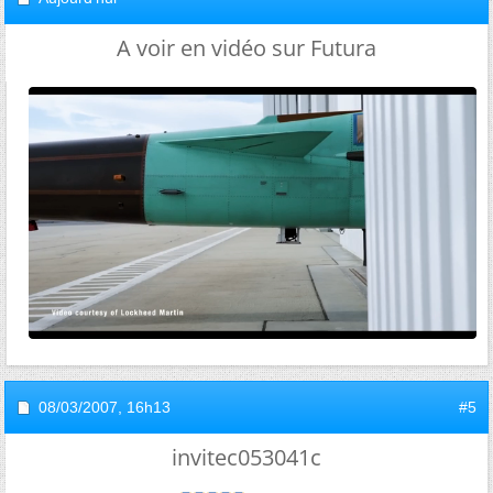
A voir en vidéo sur Futura
08/03/2007,
16h13
#5
invitec053041c