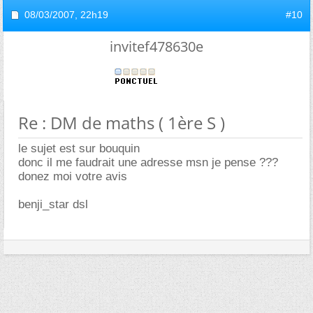
08/03/2007,
22h19
#10
invitef478630e
Re : DM de maths ( 1ère S )
le sujet est sur bouquin
donc il me faudrait une adresse msn je pense ???
donez moi votre avis
benji_star dsl