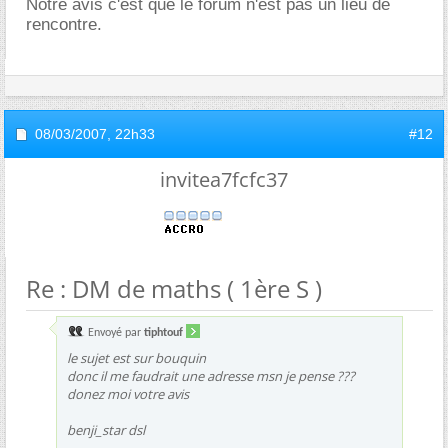
Notre avis c'est que le forum n'est pas un lieu de
rencontre.
08/03/2007,
22h33
#12
invitea7fcfc37
Re : DM de maths ( 1ère S )
Envoyé par
tiphtouf
le sujet est sur bouquin
donc il me faudrait une adresse msn je pense ???
donez moi votre avis
benji_star dsl