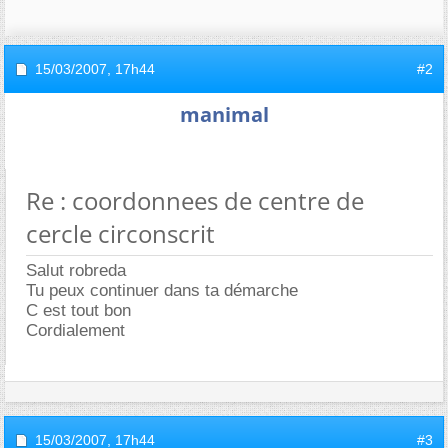
15/03/2007,
17h44
#2
manimal
Re : coordonnees de centre de
cercle circonscrit
Salut robreda
Tu peux continuer dans ta démarche
C est tout bon
Cordialement
15/03/2007,
17h44
#3