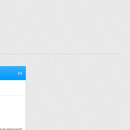
#1
, seulement