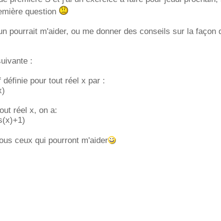
remière question
un pourrait m'aider, ou me donner des conseils sur la façon 
suivante :
f définie pour tout réel x par :
x)
ut réel x, on a:
os(x)+1)
ous ceux qui pourront m'aider