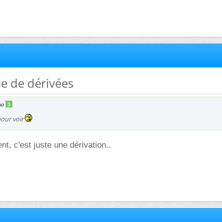
e de dérivées
no
pour voir
t, c'est juste une dérivation..