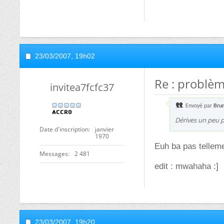
23/03/2007,
19h02
Re : problèm
invitea7fcfc37
Envoyé par
Bru
Dérives un peu 
Date d'inscription
janvier
1970
Euh ba pas tellemen
Messages
2 481
edit : mwahaha :]
23/03/2007,
19h20