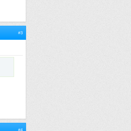
#3
#4