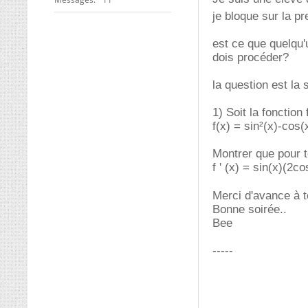
je bloque sur la p
est ce que quelqu'
dois procéder?
la question est la 
1) Soit la fonction 
f(x) = sin²(x)-cos(
Montrer que pour to
f ' (x) = sin(x)(2c
Merci d'avance à t
Bonne soirée..
Bee
-----