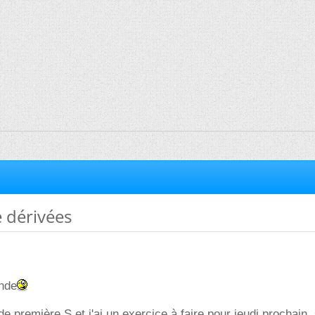
 dérivées
onde
de première S et j'ai un exercice à faire pour jeudi prochain