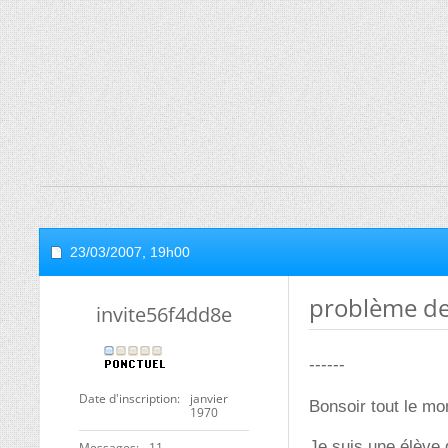
23/03/2007,
19h00
problème de
invite56f4dd8e
------
Date d'inscription
janvier
Bonsoir tout le m
1970
Je suis une élève 
Messages
11