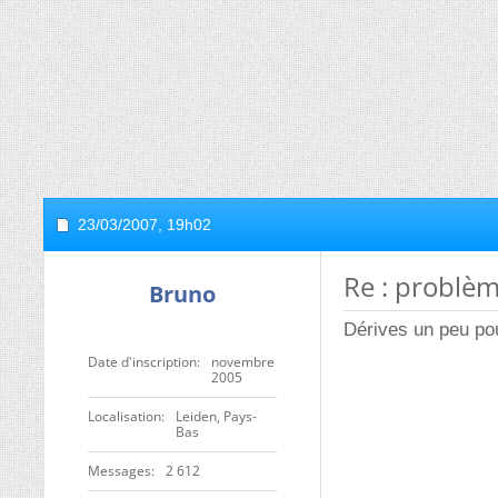
23/03/2007,
19h02
Re : problèm
Bruno
Dérives un peu po
Date d'inscription
novembre
2005
Localisation
Leiden, Pays-
Bas
Messages
2 612