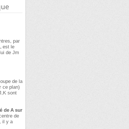
que
ntres, par
 est le
ui de Jm
coupe de la
r ce plan)
,J,K sont
té de A sur
ocentre de
il y a