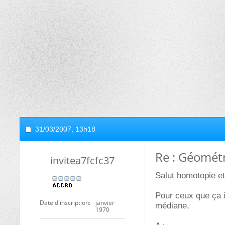
31/03/2007,
13h18
Re : Géométr
invitea7fcfc37
Salut homotopie et 
Pour ceux que ça i
Date d'inscription
janvier
médiane,
1970