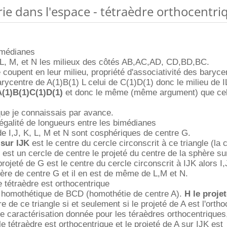
ie dans l'espace - tétraèdre orthocentri
imédianes
, L, M, et N les milieux des côtés AB,AC,AD, CD,BD,BC.
coupent en leur milieu, propriété d'associativité des baryce
arycentre de A(1)B(1) L celui de C(1)D(1) donc le milieu de IL
A(1)B(1)C(1)D(1)
et donc le même (même argument) que cel
 que je connaissais par avance.
'égalité de longueurs entre les bimédianes
e I,J, K, L, M et N sont cosphériques de centre G.
 sur IJK
est le centre du cercle circonscrit à ce triangle (la 
 est un cercle de centre le projeté du centre de la sphère su
rojeté de G est le centre du cercle circonscrit à IJK alors I
re de centre G et il en est de même de L,M et N.
e tétraèdre est orthocentrique
le homothétique de BCD (homothétie de centre A).
H le proje
re de ce triangle si et seulement si le projeté de A est l'orth
e caractérisation donnée pour les téraèdres orthocentriques, 
e tétraèdre est orthocentrique et le projeté de A sur IJK est