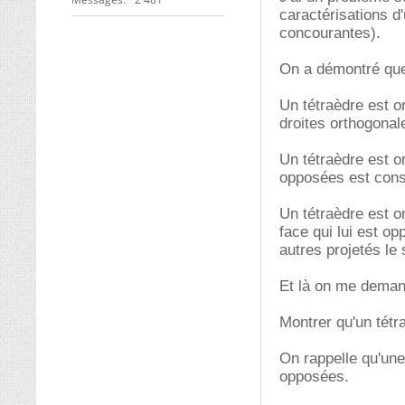
caractérisations d'
concourantes).
On a démontré que
Un tétraèdre est o
droites orthogonal
Un tétraèdre est 
opposées est cons
Un tétraèdre est o
face qui lui est op
autres projetés le 
Et là on me deman
Montrer qu'un tétr
On rappelle qu'une
opposées.