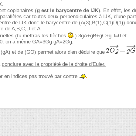
K.
ont coplanaires (
g est le barycentre de IJK
). En effet, les d
parallèles car toutes deux perpendiculaires à IJK, d'une part
centre de IJK donc le barycentre de (A(3),B(1),C(1)D(1)) don
re de A,B,C,D et A.
rielles (tu mettras les flèches
) 3gA+gB+gC+gD=0 et
 on a même GA=3Gg gA=2Gg.
 (gA) et de (GO) permet alors d'en déduire que
à
conclure avec la propriété de la droite d'Euler.
r en indices pas trouvé par contre