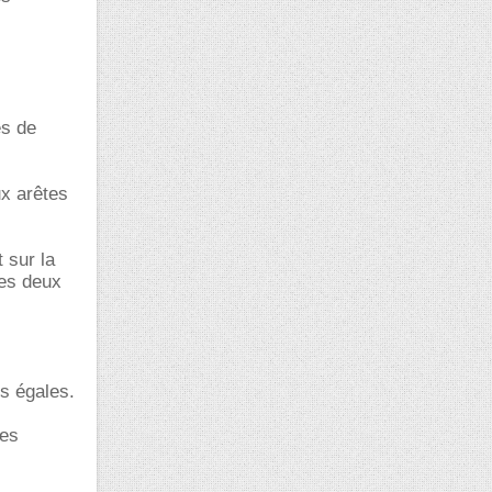
es de
ux arêtes
 sur la
les deux
rs égales.
tes