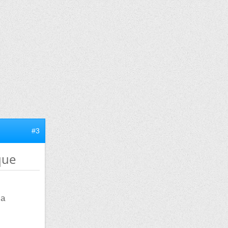
#3
que
la