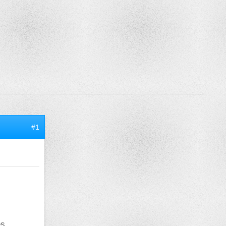
#1
es