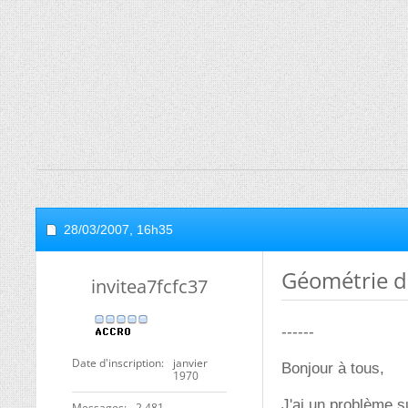
28/03/2007,
16h35
Géométrie da
invitea7fcfc37
------
Date d'inscription
janvier
Bonjour à tous,
1970
J'ai un problème s
Messages
2 481