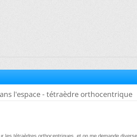
ns l'espace - tétraèdre orthocentrique
ur les tétraèdres orthocentriques, et on me demande divers