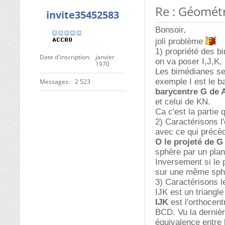
Re : Géométr
invite35452583
Bonsoir,
joli problème
1) propriété des b
Date d'inscription
janvier
on va poser I,J,K
1970
Les bimédianes se 
exemple I est le b
Messages
2 523
barycentre G de 
et celui de KN.
Ca c'est la partie
2) Caractérisons l
avec ce qui précèd
O le projeté de G
sphère par un plan
Inversement si le p
sur une même sphè
3) Caractérisons l
IJK est un triang
IJK
est l'orthocent
BCD. Vu la dernièr
équivalence entre l