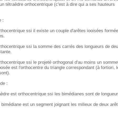
un tétraèdre orthocentrique (c'est à dire qui a ses hauteurs
 :
rthocentrique ssi il existe un couple d'arêtes iooisées formé
es.
orthocentrique ssi la somme des carrés des longueurs de de
tante.
rthocentrique ssi le projeté orthogonal d'au moins un sommet
posée est l'orthocentre du triangle correspondant (à fortiori, 
sont).
de :
aèdre est orthocentrique ssi les bimédianes sont de longueu
 bimédiane est un segment joignant les milieux de deux arê