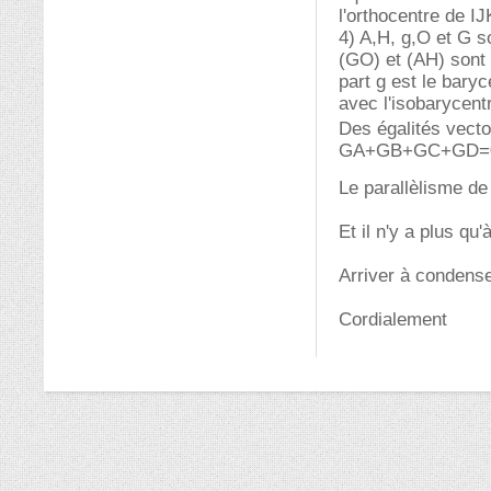
l'orthocentre de IJ
4) A,H, g,O et G s
(GO) et (AH) sont 
part g est le bary
avec l'isobarycent
Des égalités vecto
GA+GB+GC+GD=0,
Le parallèlisme de
Et il n'y a plus qu'
Arriver à condense
Cordialement