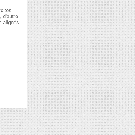
roites
, d'autre
c alignés