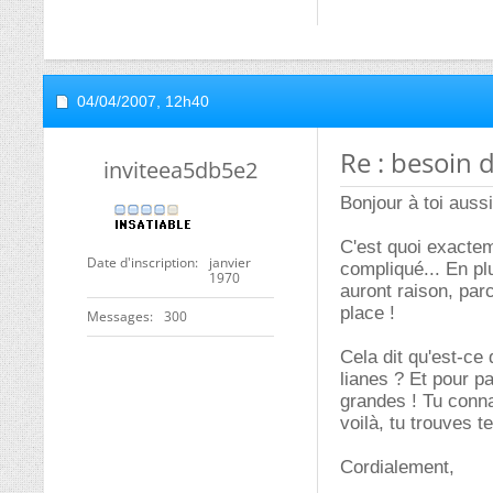
04/04/2007,
12h40
Re : besoin 
inviteea5db5e2
Bonjour à toi aussi
C'est quoi exacte
Date d'inscription
janvier
compliqué... En plu
1970
auront raison, parc
place !
Messages
300
Cela dit qu'est-ce
lianes ? Et pour pa
grandes ! Tu conna
voilà, tu trouves t
Cordialement,