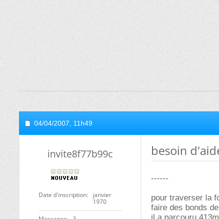
04/04/2007,
11h49
besoin d'ai
invite8f77b99c
------
Date d'inscription
janvier
pour traverser la f
1970
faire des bonds de
il a parcouru 413m
Messages
3