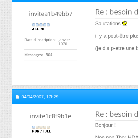
Re : besoin 
invitea1b49bb7
Salutations
il y a peut-être p
Date d'inscription
janvier
1970
(je dis p-etre une b
Messages
504
04/04/2007,
17h29
Re : besoin 
invite1c8f9b1e
Bonjour !
Non non Thor HDA, 