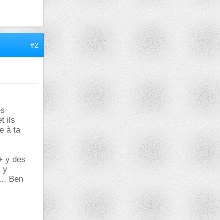
#2
ès
t ils
e à ta
+ y des
t y
... Ben