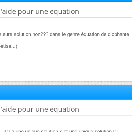
d'aide pour une equation
lusieurs solution non??? dans le genre équation de diophante
etise...)
d'aide pour une equation
il y a une unique solution x et une unique solution y !