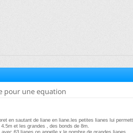
de pour une equation
oret en sautant de liane en liane.les petites lianes lui permet
 4.5m et les grandes , des bonds de 8m.
 avec 63 lianes.on appelle x le nombre de grandes lianes