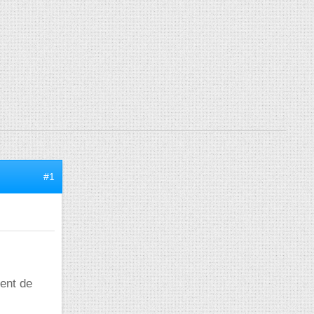
#1
tent de