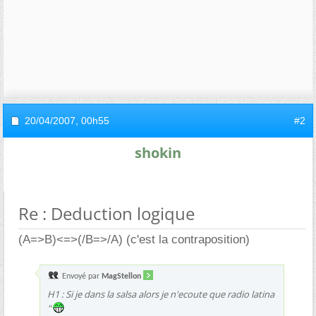
20/04/2007,
00h55
#2
shokin
Re : Deduction logique
(A=>B)<=>(/B=>/A) (c'est la contraposition)
Envoyé par
MagStellon
H1 : Si je dans la salsa alors je n'ecoute que radio latina
"