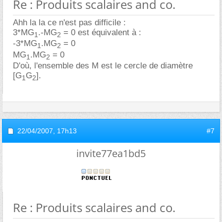
Re : Produits scalaires and co.
Ahh la la ce n'est pas difficile :
3*MG
.-MG
= 0 est équivalent à :
1
2
-3*MG
.MG
= 0
1
2
MG
.MG
= 0
1
2
D'où, l'ensemble des M est le cercle de diamètre
[G
G
].
1
2
22/04/2007,
17h13
#7
invite77ea1bd5
Re : Produits scalaires and co.