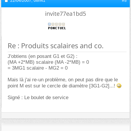
22/04/2007,
08h41
#5
invite77ea1bd5
Re : Produits scalaires and co.
J'obtiens (en posant G1 et G2) :
(MA +2*MB) scalaire (MA -2*MB) = 0
= 3MG1 scalaire - MG2 = 0
Mais là j'ai re-un problème, on peut pas dire que le
point M est sur le cercle de diamètre [3G1-G2]...!
Signé : Le boulet de service