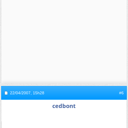
22/04/2007,
15h28
#6
cedbont