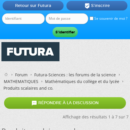
Retour sur Futura
S'inscrire

Se souvenir de moi ?
Forum
Futura-Sciences : les forums de la science
MATHEMATIQUES
Mathématiques du collège et du lycée
Produits scalaires and co.

RÉPONDRE À LA DISCUSSION
Affichage des résultats 1 à 7 sur 7