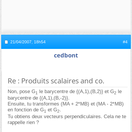
21/04/2007,
18h54
#4
cedbont
Re : Produits scalaires and co.
Non, pose G
le barycentre de {(A,1),(B,2)} et G
le
1
2
barycentre de {(A,1),(B,-2)}.
Ensuite, tu transformes (MA + 2*MB) et (MA - 2*MB)
en fonction de G
et G
.
1
2
Tu obtiens deux vecteurs perpendiculaires. Cela ne te
rappelle rien ?