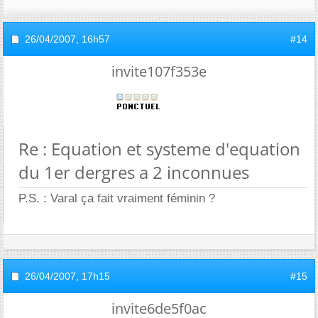
26/04/2007,
16h57
#14
invite107f353e
Re : Equation et systeme d'equation
du 1er dergres a 2 inconnues
P.S. : Varal ça fait vraiment féminin ?
26/04/2007,
17h15
#15
invite6de5f0ac