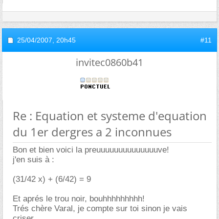
25/04/2007,
20h45
#11
invitec0860b41
Re : Equation et systeme d'equation
du 1er dergres a 2 inconnues
Bon et bien voici la preuuuuuuuuuuuuuuve!
j'en suis à :
(31/42 x) + (6/42) = 9
Et aprés le trou noir, bouhhhhhhhhh!
Trés chère Varal, je compte sur toi sinon je vais
criser.