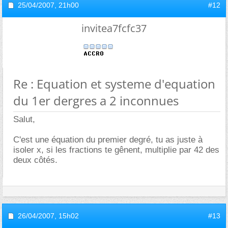
25/04/2007,
21h00
#12
invitea7fcfc37
Re : Equation et systeme d'equation
du 1er dergres a 2 inconnues
Salut,
C'est une équation du premier degré, tu as juste à
isoler x, si les fractions te gênent, multiplie par 42 des
deux côtés.
26/04/2007,
15h02
#13