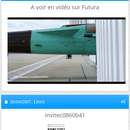
A voir en vidéo sur Futura
25/04/2007,
13h01
#5
invitec0860b41