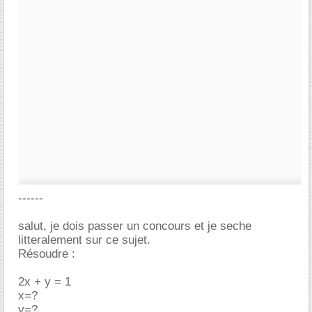
------
salut, je dois passer un concours et je seche
litteralement sur ce sujet.
Résoudre :
2x + y = 1
x=?
y=?