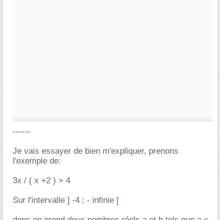
------
Je vais essayer de bien m'expliquer, prenons
l'exemple de:
3x / ( x +2 ) > 4
Sur l'intervalle ] -4 ; - infinie [
donc on prend deux nombres réels a et b tels que a <