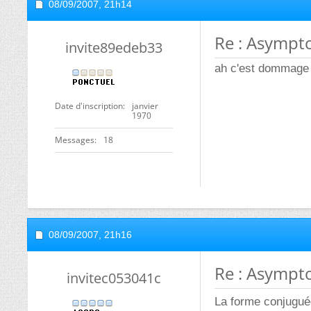
08/09/2007,
21h14
Re : Asympt
invite89edeb33
ah c'est dommage p
Date d'inscription
janvier
1970
Messages
18
08/09/2007,
21h16
Re : Asympt
invitec053041c
La forme conjugu