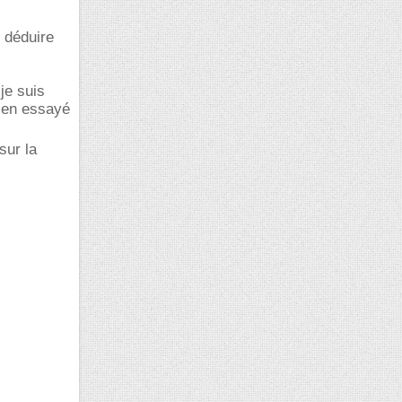
n déduire
je suis
bien essayé
sur la