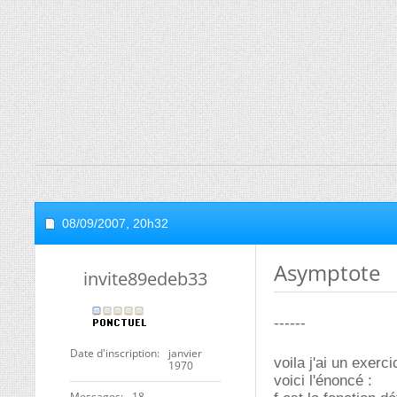
08/09/2007,
20h32
Asymptote
invite89edeb33
------
Date d'inscription
janvier
voila j'ai un exer
1970
voici l'énoncé :
Messages
18