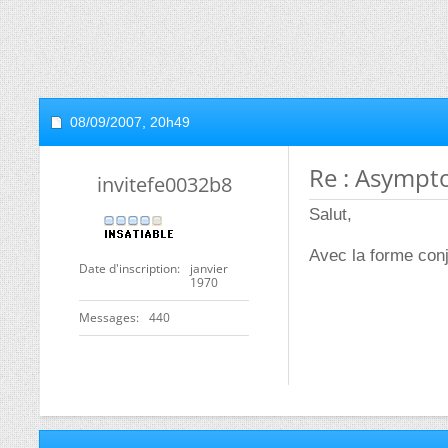
08/09/2007,
20h49
Re : Asympt
invitefe0032b8
Salut,
Avec la forme conj
Date d'inscription
janvier
1970
Messages
440