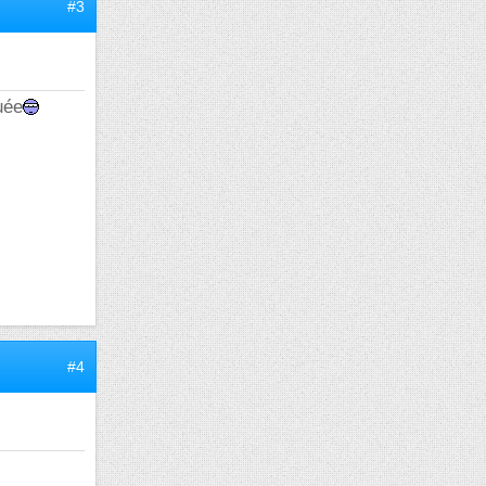
#3
uée
#4