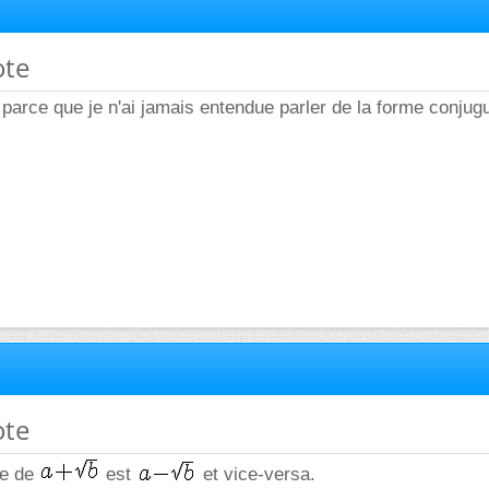
ote
arce que je n'ai jamais entendue parler de la forme conjug
ote
ée de
est
et vice-versa.