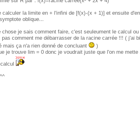
éfinie sur R par : f(x)=racine carrée(x² + 2x + 4)
lculer la limite en + l'infini de [f(x)-(x + 1)] et ensuite d'e
asymptote oblique...
e chose je sais comment faire, c'est seuleument le calcul ou 
s pas comment me débarrasser de la racine carrée !!! ( j'ai 
é mais ça n'a rien donné de concluant
)
que je trouve lim = 0 donc je voudrait juste que l'on me mette 
 calcul
 ^^