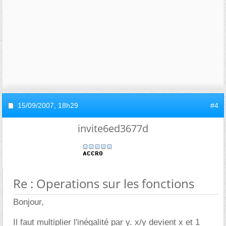
15/09/2007,
18h29
#4
invite6ed3677d
Re : Operations sur les fonctions
Bonjour,
Il faut multiplier l'inégalité par y. x/y devient x et 1