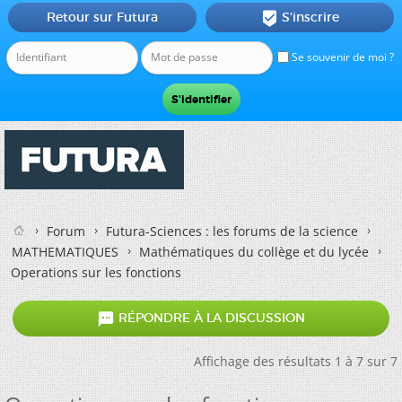
Retour sur Futura
S'inscrire

Se souvenir de moi ?
Forum
Futura-Sciences : les forums de la science
MATHEMATIQUES
Mathématiques du collège et du lycée
Operations sur les fonctions

RÉPONDRE À LA DISCUSSION
Affichage des résultats 1 à 7 sur 7