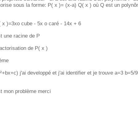
ctorise sous la forme: P( x )= (x-a) Q( x ) où Q est un polyn
( x )=3xo cube - 5x o caré - 14x + 6
st une racine de P
actorisation de P( x )
lème
²+bx+c) j'ai developpé et j'ai identifier et je trouve a=3 b=5/9
st mon problème merci