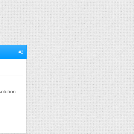
#2
solution