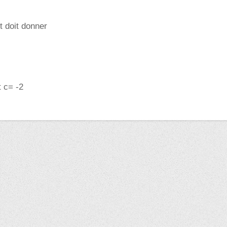
 doit donner
t c= -2