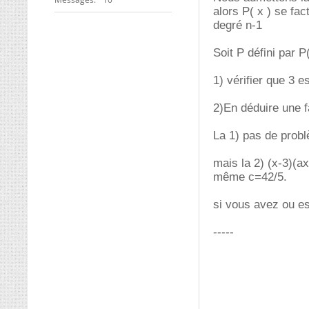
alors P( x ) se fa
degré n-1
Soit P défini par P
1) vérifier que 3 e
2)En déduire une f
La 1) pas de prob
mais la 2) (x-3)(ax
même c=42/5.
si vous avez ou e
-----