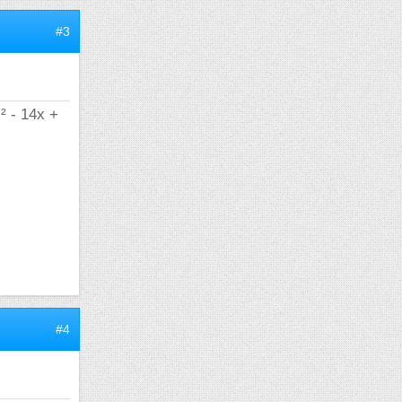
#3
² - 14x +
#4