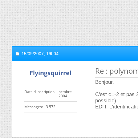
15/09/2007,
19h04
Re : polyno
Flyingsquirrel
Bonjour,
Date d'inscription
octobre
C'est c=-2 et pas 2
2004
possible)
EDIT: L'identifica
Messages
3 572