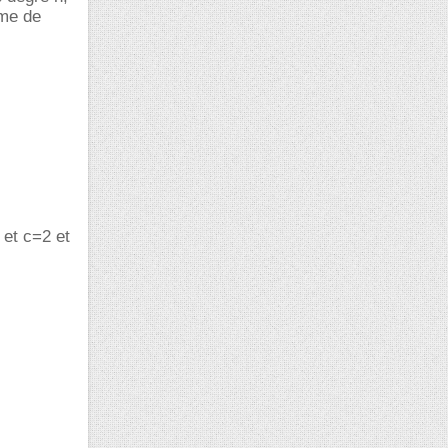
ôme de
 et c=2 et