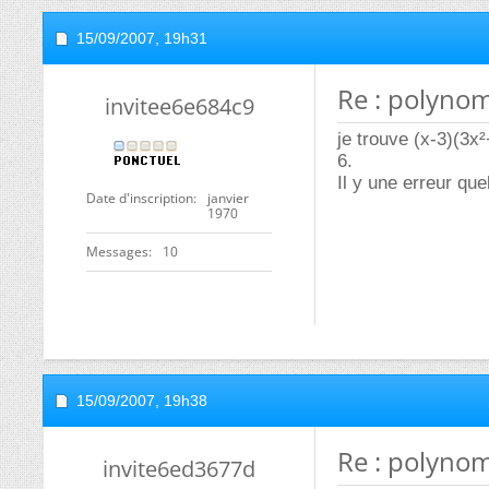
15/09/2007,
19h31
Re : polyno
invitee6e684c9
je trouve (x-3)(3x
6.
Il y une erreur que
Date d'inscription
janvier
1970
Messages
10
15/09/2007,
19h38
Re : polyno
invite6ed3677d