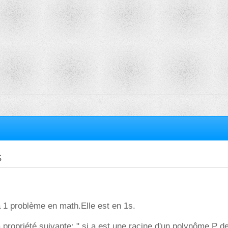
s
 1 problème en math.Elle est en 1s.
propriété suivante: " si a est une racine d'un polynôme P d