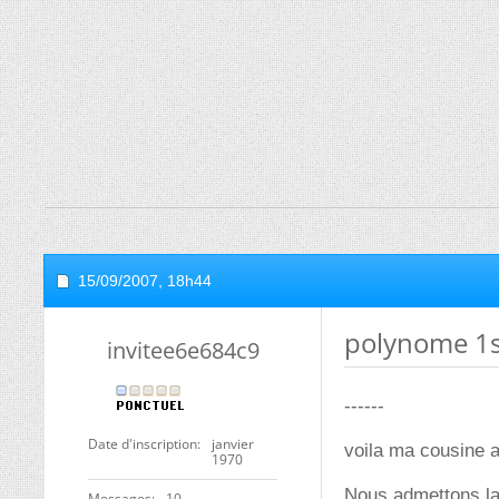
15/09/2007,
18h44
polynome 1
invitee6e684c9
------
Date d'inscription
janvier
voila ma cousine a
1970
Nous admettons la 
Messages
10