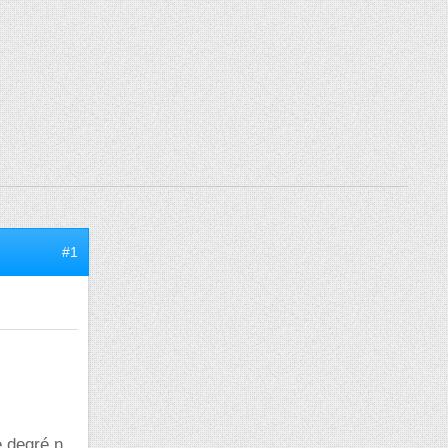
#1
e degré n,