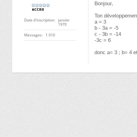
Bonjour,
Ton développement
Date d'inscription
janvier
a = 3
1970
b - 3a = -5
c - 3b = -14
Messages
1 010
-3c = 6
donc a= 3 ; b= 4 e