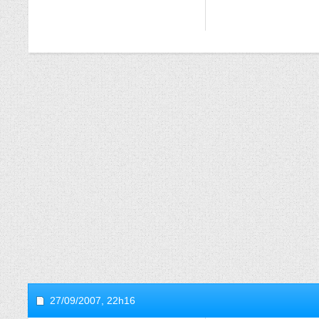
27/09/2007,
22h16