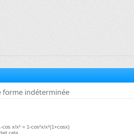
 forme indéterminée
1-cos x/x² = 1-cos²x/x²(1+cosx)
ait cela