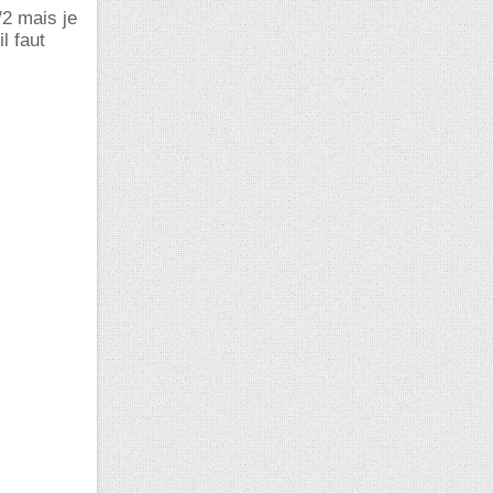
/2 mais je
l faut