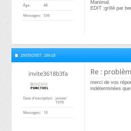
Manimal.
ge
48
EDIT :grillé par be
Messages
536
28/09/2007,
18h18
Re : problè
invite3618b3fa
merci de vos répon
indéterminées que
Date d'inscription
janvier
1970
Messages
10