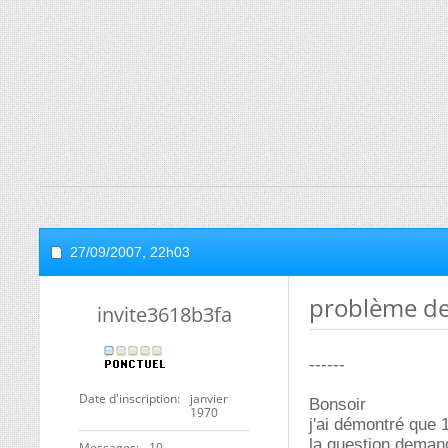
27/09/2007,
22h03
problème de
invite3618b3fa
------
Date d'inscription
janvier
Bonsoir
1970
j'ai démontré que 
la question demand
Messages
10