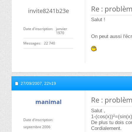
Re : problè
invite8241b23e
Salut !
Date d'inscription
janvier
1970
On peut aussi l'écr
Messages
22 740
27/09/2007,
22h19
Re : problè
manimal
Salut ,
1-(cos(x))²=(sin(x)
Date d'inscription
De plus tu dois con
septembre 2006
Cordialement.