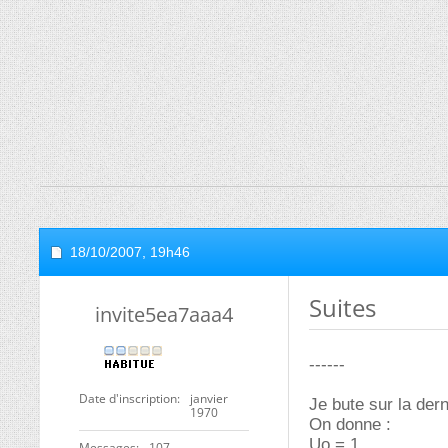
18/10/2007,
19h46
Suites
invite5ea7aaa4
------
Date d'inscription
janvier
Je bute sur la der
1970
On donne :
Uo = 1
Messages
107