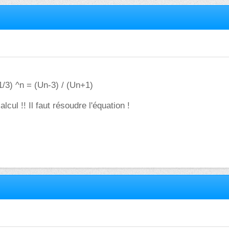
1/3) ^n = (Un-3) / (Un+1)
lcul !! Il faut résoudre l'équation !