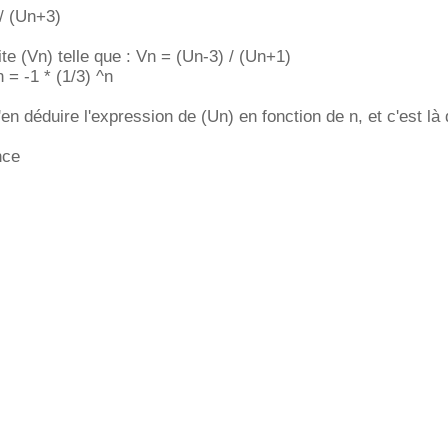
/ (Un+3)
te (Vn) telle que : Vn = (Un-3) / (Un+1)
 = -1 * (1/3) ^n
 déduire l'expression de (Un) en fonction de n, et c'est là 
nce