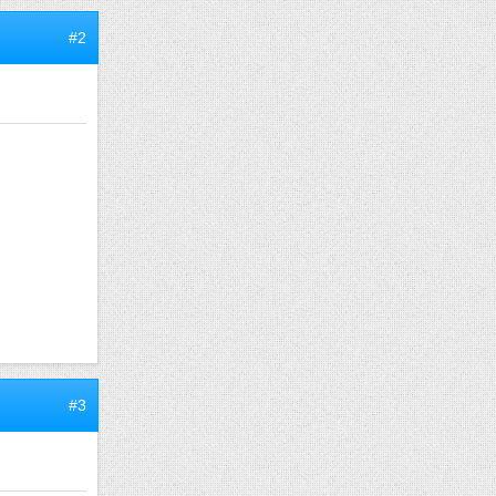
#2
#3