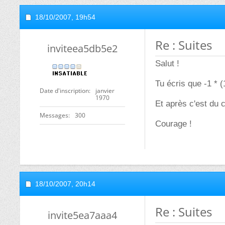
18/10/2007,
19h54
Re : Suites
inviteea5db5e2
Salut !
Tu écris que -1 * (
Date d'inscription
janvier
1970
Et après c'est du ca
Messages
300
Courage !
18/10/2007,
20h14
Re : Suites
invite5ea7aaa4