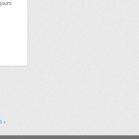
ujours
5
»