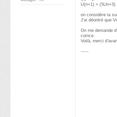
U(n+1) = (5Un+3) 
on considère la sui
J'ai déontré que Vn
On me demande d'en
coince.
Voilà, merci d'ava
-----