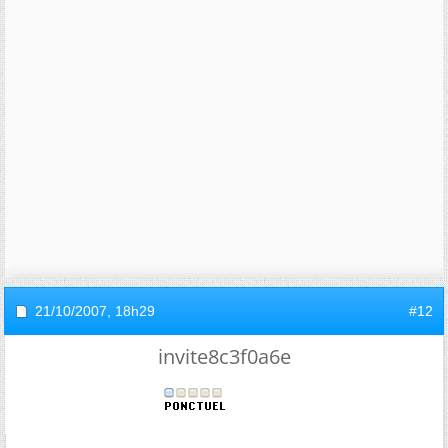
21/10/2007,
18h29
#12
invite8c3f0a6e