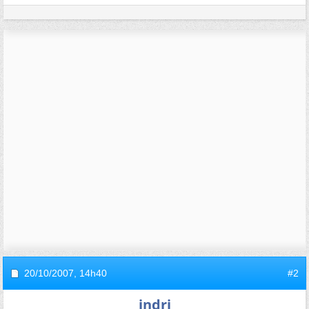
20/10/2007,
14h40
#2
indri