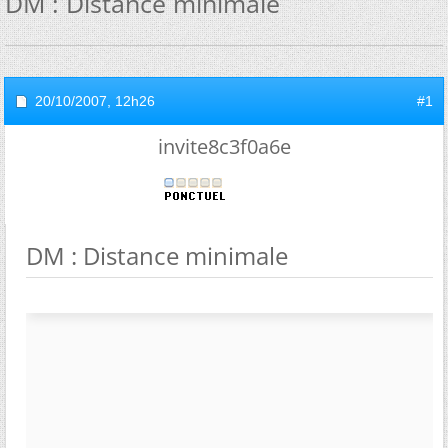
DM : Distance minimale
20/10/2007,
12h26
#1
invite8c3f0a6e
DM : Distance minimale