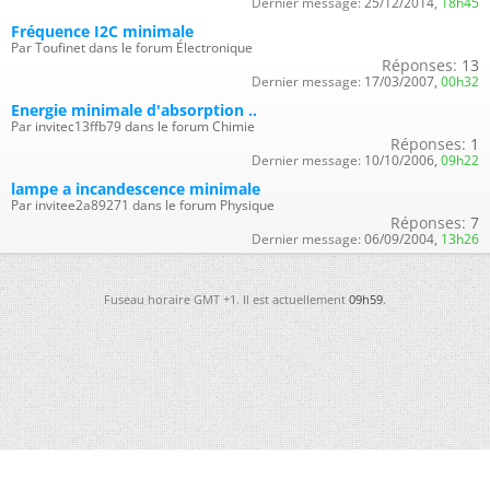
Dernier message:
25/12/2014,
18h45
Fréquence I2C minimale
Par Toufinet dans le forum Électronique
Réponses:
13
Dernier message:
17/03/2007,
00h32
Energie minimale d'absorption ..
Par invitec13ffb79 dans le forum Chimie
Réponses:
1
Dernier message:
10/10/2006,
09h22
lampe a incandescence minimale
Par invitee2a89271 dans le forum Physique
Réponses:
7
Dernier message:
06/09/2004,
13h26
Fuseau horaire GMT +1. Il est actuellement
09h59
.