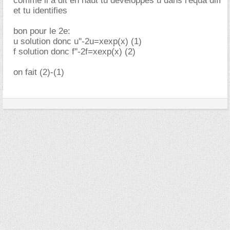
comme il à dit en haut tu développes u dans l'equa diff
et tu identifies
bon pour le 2e:
u solution donc u''-2u=xexp(x) (1)
f solution donc f''-2f=xexp(x) (2)
on fait (2)-(1)