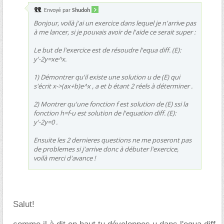
Envoyé par
Shudoh
Bonjour, voilà j'ai un exercice dans lequel je n'arrive pas
à me lancer, si je pouvais avoir de l'aide ce serait super :
Le but de l'exercice est de résoudre l'equa diff. (E):
y'-2y=xe^x.
1) Démontrer qu'il existe une solution u de (E) qui
s'écrit x->(ax+b)e^x , a et b étant 2 réels à déterminer .
2) Montrer qu'une fonction f est solution de (E) ssi la
fonction h=f-u est solution de l'equation diff. (E):
y'-2y=0 .
Ensuite les 2 dernieres questions ne me poseront pas
de problemes si j'arrive donc à débuter l'exercice,
voilà merci d'avance !
Salut!