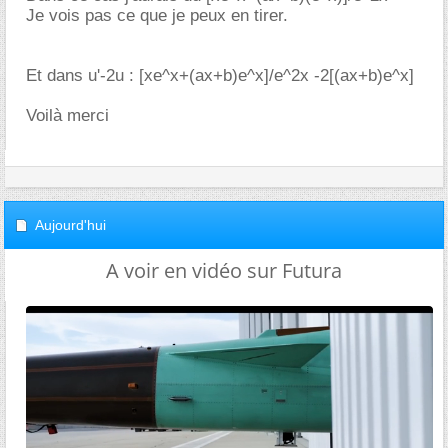
Je vois pas ce que je peux en tirer.
Et dans u'-2u : [xe^x+(ax+b)e^x]/e^2x -2[(ax+b)e^x]
Voilà merci
Aujourd'hui
A voir en vidéo sur Futura