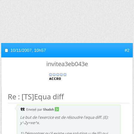
10/11/2007,
10h57
#2
invitea3eb043e
Re : [TS]Equa diff
Envoyé par
Shudoh
Le but de l'exercice est de résoudre l'equa diff. (E):
y'-2y=xe^x.
1) Démontrer qu'il existe une solution u de (E) qui