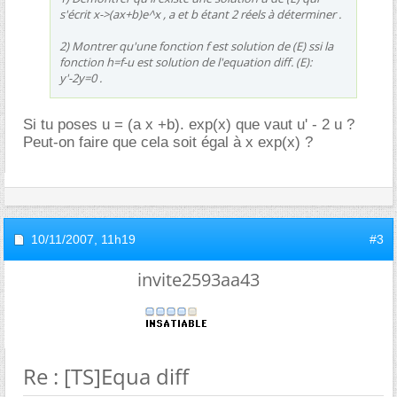
s'écrit x->(ax+b)e^x , a et b étant 2 réels à déterminer .
2) Montrer qu'une fonction f est solution de (E) ssi la
fonction h=f-u est solution de l'equation diff. (E):
y'-2y=0 .
Si tu poses u = (a x +b). exp(x) que vaut u' - 2 u ?
Peut-on faire que cela soit égal à x exp(x) ?
10/11/2007,
11h19
#3
invite2593aa43
Re : [TS]Equa diff