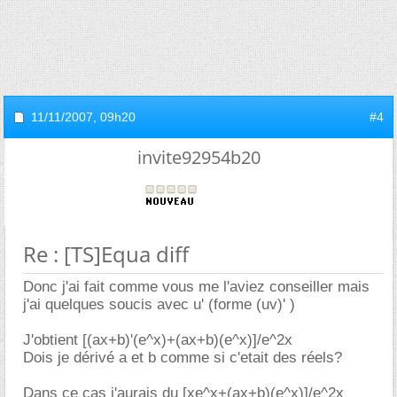
11/11/2007,
09h20
#4
invite92954b20
Re : [TS]Equa diff
Donc j'ai fait comme vous me l'aviez conseiller mais
j'ai quelques soucis avec u' (forme (uv)' )
J'obtient [(ax+b)'(e^x)+(ax+b)(e^x)]/e^2x
Dois je dérivé a et b comme si c'etait des réels?
Dans ce cas j'aurais du [xe^x+(ax+b)(e^x)]/e^2x