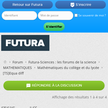
Retour sur Futura
S'inscrire

Se souvenir de moi ?
Forum
Futura-Sciences : les forums de la science
MATHEMATIQUES
Mathématiques du collège et du lycée
[TS]Equa diff

RÉPONDRE À LA DISCUSSION
Affichage des résultats 1 à 4 sur 4