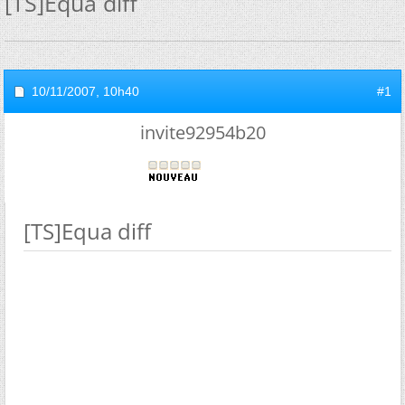
[TS]Equa diff
10/11/2007,
10h40
#1
invite92954b20
[TS]Equa diff