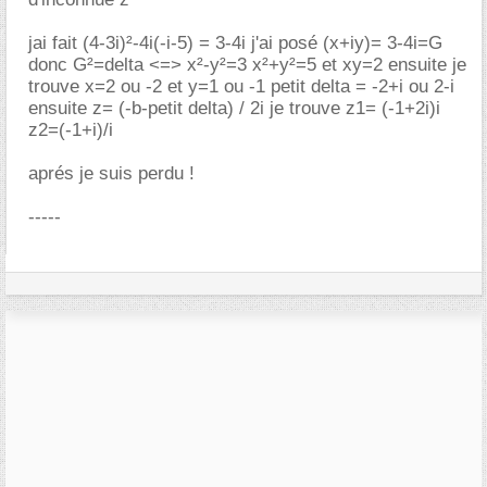
jai fait (4-3i)²-4i(-i-5) = 3-4i j'ai posé (x+iy)= 3-4i=G
donc G²=delta <=> x²-y²=3 x²+y²=5 et xy=2 ensuite je
trouve x=2 ou -2 et y=1 ou -1 petit delta = -2+i ou 2-i
ensuite z= (-b-petit delta) / 2i je trouve z1= (-1+2i)i
z2=(-1+i)/i
aprés je suis perdu !
-----