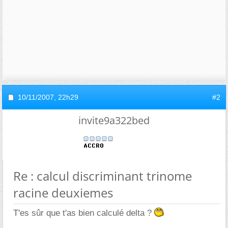
10/11/2007,
22h29
#2
invite9a322bed
Re : calcul discriminant trinome
racine deuxiemes
T'es sûr que t'as bien calculé delta ?