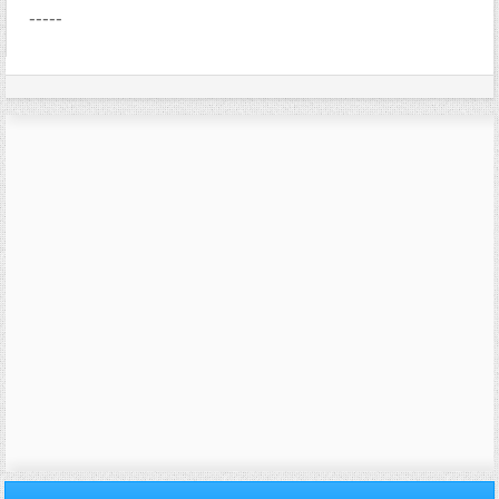
-----