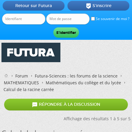
Retour sur Futura
S'inscrire

Se souvenir de moi ?
Forum
Futura-Sciences : les forums de la science
MATHEMATIQUES
Mathématiques du collège et du lycée
Calcul de la racine carrée

RÉPONDRE À LA DISCUSSION
Affichage des résultats 1 à 5 sur 5