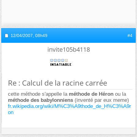
12/04/2007,
08h49
#4
invite105b4118
Re : Calcul de la racine carrée
cette méthode s'appelle la
méthode de Héron
ou la
méthode des babylonniens
(inventé par eux meme)
fr.wikipedia.org/wiki/M%C3%A9thode_de_H%C3%A9r
on