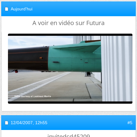
Aujourd'hui
A voir en vidéo sur Futura
12/04/2007,
12h55
#5
invitedcd45209