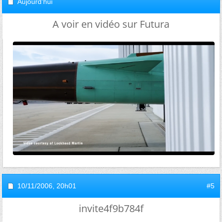
Aujourd'hui
A voir en vidéo sur Futura
10/11/2006,
20h01
#5
invite4f9b784f