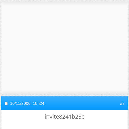
10/11/2006,
18h24
#2
invite8241b23e