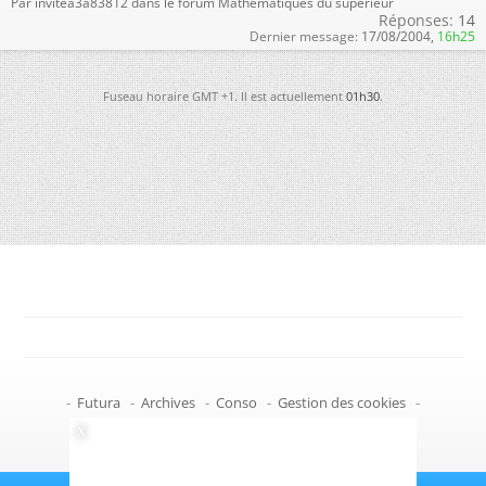
Par invitea3a83812 dans le forum Mathématiques du supérieur
Réponses:
14
Dernier message:
17/08/2004,
16h25
Fuseau horaire GMT +1. Il est actuellement
01h30
.
-
Futura
-
Archives
-
Conso
-
Gestion des cookies
-
Politique de confidentialité
-
Haut de page