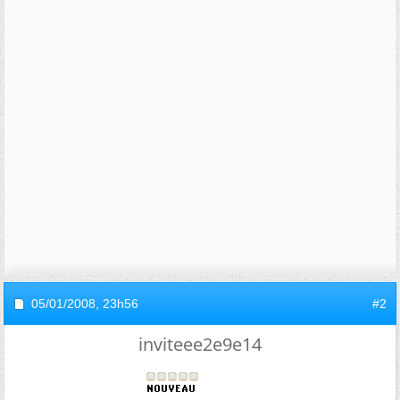
05/01/2008,
23h56
#2
inviteee2e9e14