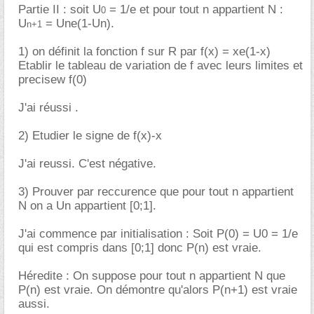
Partie II : soit U
= 1/e et pour tout n appartient N :
0
U
= Une(1-Un).
n+1
1) on définit la fonction f sur R par f(x) = xe(1-x)
Etablir le tableau de variation de f avec leurs limites et
precisew f(0)
J'ai réussi .
2) Etudier le signe de f(x)-x
J'ai reussi. C'est négative.
3) Prouver par reccurence que pour tout n appartient
N on a Un appartient [0;1].
J'ai commence par initialisation : Soit P(0) = U0 = 1/e
qui est compris dans [0;1] donc P(n) est vraie.
Héredite : On suppose pour tout n appartient N que
P(n) est vraie. On démontre qu'alors P(n+1) est vraie
aussi.