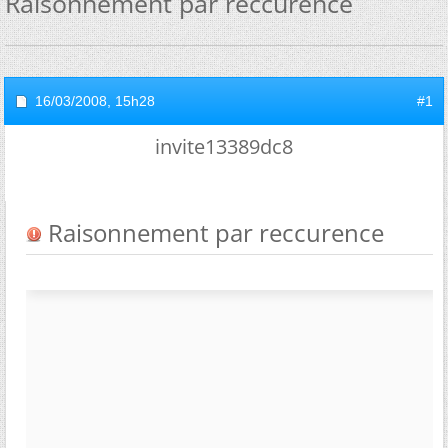
Raisonnement par reccurence
16/03/2008,
15h28
#1
invite13389dc8
Raisonnement par reccurence