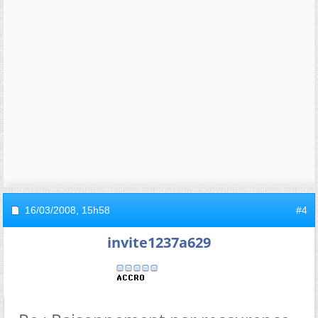
16/03/2008,
15h58
#4
invite1237a629