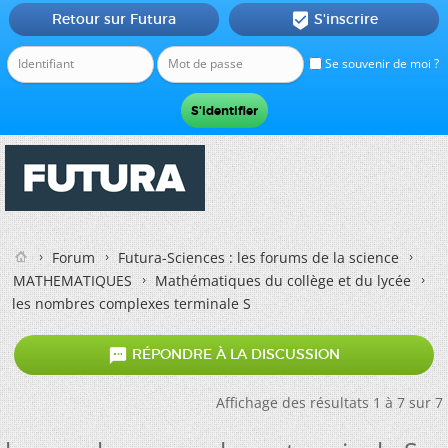
Retour sur Futura
S'inscrire

Se souvenir de moi ?
Forum
Futura-Sciences : les forums de la science
MATHEMATIQUES
Mathématiques du collège et du lycée
les nombres complexes terminale S

RÉPONDRE À LA DISCUSSION
Affichage des résultats 1 à 7 sur 7