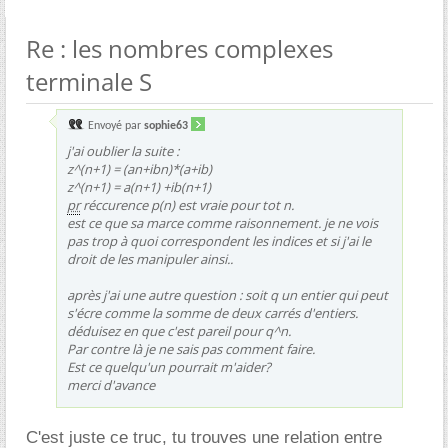
Re : les nombres complexes
terminale S
Envoyé par
sophie63
j'ai oublier la suite :
z^(n+1) = (an+ibn)*(a+ib)
z^(n+1) = a(n+1) +ib(n+1)
pr
réccurence p(n) est vraie pour tot n.
est ce que sa marce comme raisonnement. je ne vois
pas trop à quoi correspondent les indices et si j'ai le
droit de les manipuler ainsi..
après j'ai une autre question : soit q un entier qui peut
s'écre comme la somme de deux carrés d'entiers.
déduisez en que c'est pareil pour q^n.
Par contre là je ne sais pas comment faire.
Est ce quelqu'un pourrait m'aider?
merci d'avance
C'est juste ce truc, tu trouves une relation entre