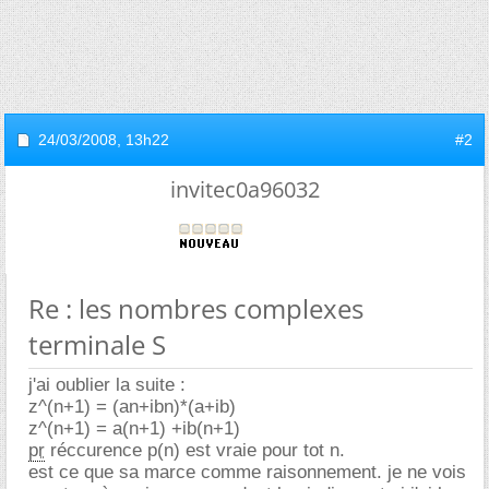
24/03/2008,
13h22
#2
invitec0a96032
Re : les nombres complexes
terminale S
j'ai oublier la suite :
z^(n+1) = (an+ibn)*(a+ib)
z^(n+1) = a(n+1) +ib(n+1)
pr
réccurence p(n) est vraie pour tot n.
est ce que sa marce comme raisonnement. je ne vois