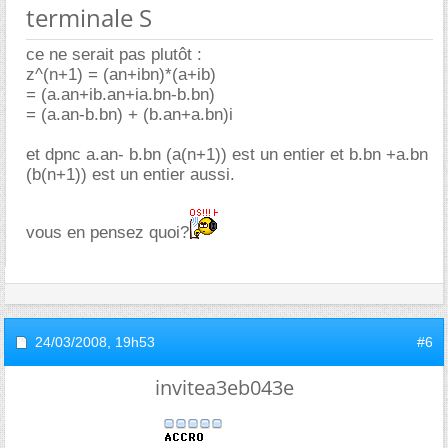
terminale S
ce ne serait pas plutôt :
z^(n+1) = (an+ibn)*(a+ib)
= (a.an+ib.an+ia.bn-b.bn)
= (a.an-b.bn) + (b.an+a.bn)i
et dpnc a.an- b.bn (a(n+1)) est un entier et b.bn +a.bn
(b(n+1)) est un entier aussi.
vous en pensez quoi?
24/03/2008,
19h53
#6
invitea3eb043e