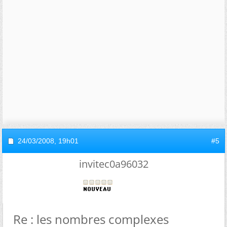
24/03/2008,
19h01
#5
invitec0a96032
Re : les nombres complexes