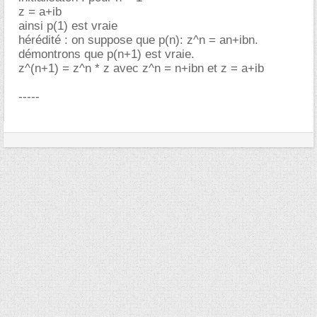
z = a+ib
ainsi p(1) est vraie
hérédité : on suppose que p(n): z^n = an+ibn.
démontrons que p(n+1) est vraie.
z^(n+1) = z^n * z avec z^n = n+ibn et z = a+ib
-----