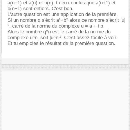
a(n+1) et a(n) et b(n), tu en conclus que a(n+1) et
b(n+1) sont entiers. C'est bon.
L'autre question est une application de la première.
Si un nombre q s'écrit a²+b² alors ce nombre s'écrit |u|
², carré de la norme du complexe u = a + i b
Alors le nombre q^n est le carré de la norme du
complexe u^n, soit |u^n|². C'est assez facile à voir.
Et tu emploies le résultat de la première question.