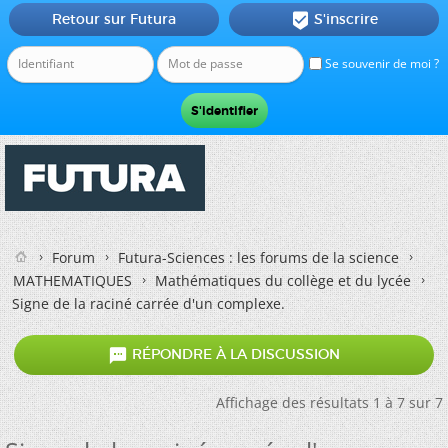
Retour sur Futura
S'inscrire

Se souvenir de moi ?
Forum
Futura-Sciences : les forums de la science
MATHEMATIQUES
Mathématiques du collège et du lycée
Signe de la raciné carrée d'un complexe.

RÉPONDRE À LA DISCUSSION
Affichage des résultats 1 à 7 sur 7