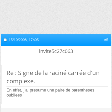
15/10/2008,
17h05
#5
invite5c27c063
Re : Signe de la raciné carrée d'un
complexe.
En effet, j'ai presume une paire de parentheses
oubliees