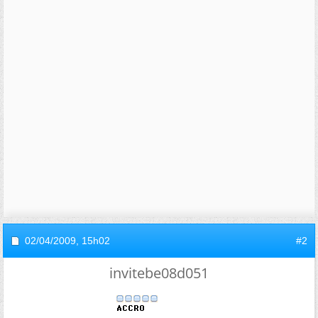
02/04/2009,
15h02
#2
invitebe08d051