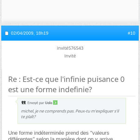
02/04/2009,
18h19
#10
invité576543
Invité
Re : Est-ce que l'infinie puisance 0
est une forme indefinie?
Envoyé par
Uolo
michel, je ne comprends pas. Peux-tu m'expliquer s'il
te plaît?
Une forme indéterminée prend des "valeurs
différentes" selon la manière dont on y arrive.