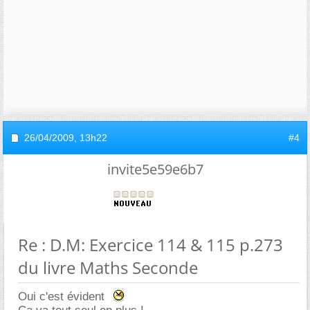
26/04/2009,
13h22
#4
invite5e59e6b7
Re : D.M: Exercice 114 & 115 p.273
du livre Maths Seconde
Oui c'est évident