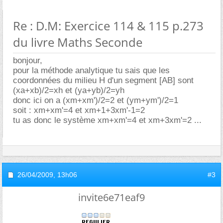
Re : D.M: Exercice 114 & 115 p.273
du livre Maths Seconde
bonjour,
pour la méthode analytique tu sais que les
coordonnées du milieu H d'un segment [AB] sont
(xa+xb)/2=xh et (ya+yb)/2=yh
donc ici on a (xm+xm')/2=2 et (ym+ym')/2=1
soit : xm+xm'=4 et xm+1+3xm'-1=2
tu as donc le système xm+xm'=4 et xm+3xm'=2 ...
26/04/2009,
13h06
#3
invite6e71eaf9