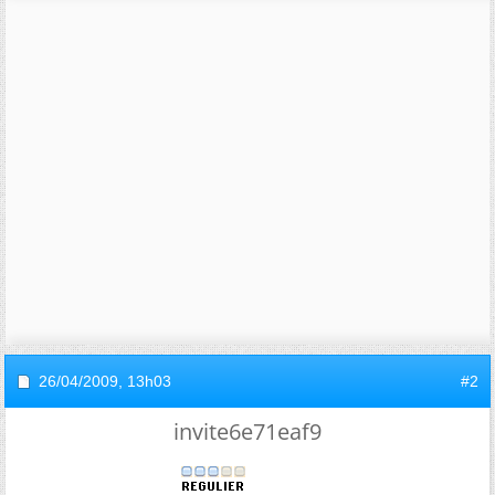
26/04/2009,
13h03
#2
invite6e71eaf9