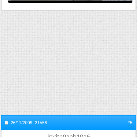
26/11/2009,
21h58
#5
invite0aeb10a6