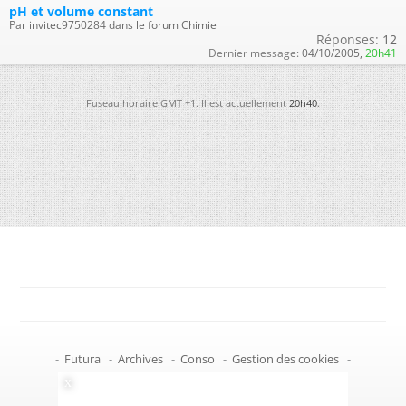
pH et volume constant
Par invitec9750284 dans le forum Chimie
Réponses:
12
Dernier message:
04/10/2005,
20h41
Fuseau horaire GMT +1. Il est actuellement
20h40
.
-
Futura
-
Archives
-
Conso
-
Gestion des cookies
-
Politique de confidentialité
-
Haut de page