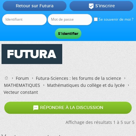
Retour sur Futura
S'inscrire

Se souvenir de moi ?
Forum
Futura-Sciences : les forums de la science
MATHEMATIQUES
Mathématiques du collège et du lycée
Vecteur constant

RÉPONDRE À LA DISCUSSION
Affichage des résultats 1 à 5 sur 5