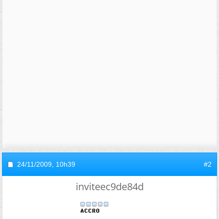
24/11/2009,
10h39
#2
inviteec9de84d