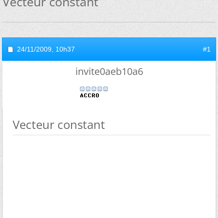
Vecteur constant
24/11/2009,
10h37
#1
invite0aeb10a6
Vecteur constant