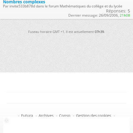
Nombres complexes
Par invite533b878d dans le forum Mathématiques du collège et du lycée
Réponses:
5
Dernier message:
26/09/2006,
21h08
Fuseau horaire GMT +1. Il est actuellement
07h39
.
-
Futura
-
Archives
-
Conso
-
Gestion des cookies
-
Politique de confidentialité
-
Haut de page