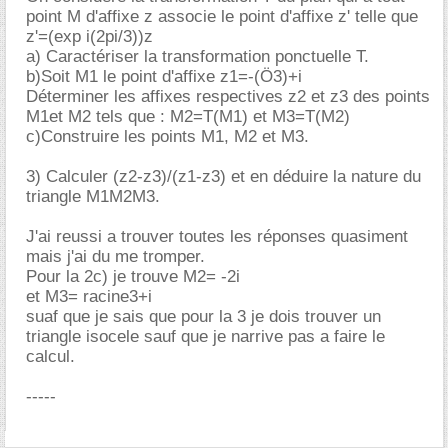
point M d'affixe z associe le point d'affixe z' telle que
z'=(exp i(2pi/3))z
a) Caractériser la transformation ponctuelle T.
b)Soit M1 le point d'affixe z1=-(Ö3)+i
Déterminer les affixes respectives z2 et z3 des points
M1et M2 tels que : M2=T(M1) et M3=T(M2)
c)Construire les points M1, M2 et M3.
3) Calculer (z2-z3)/(z1-z3) et en déduire la nature du
triangle M1M2M3.
J'ai reussi a trouver toutes les réponses quasiment
mais j'ai du me tromper.
Pour la 2c) je trouve M2= -2i
et M3= racine3+i
suaf que je sais que pour la 3 je dois trouver un
triangle isocele sauf que je narrive pas a faire le
calcul.
-----