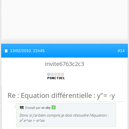
13/02/2010,
21h45
#14
invite6763c2c3
Re : Equation différentielle : y"= -y
Envoyé par
m-oby
Donc si j'ai bien compris je dois résoudre l'équation :
a².e^ax = -e^ax