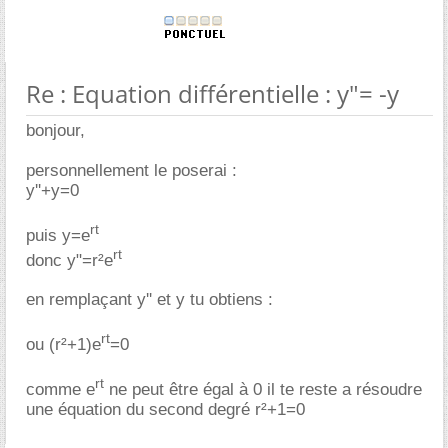
Re : Equation différentielle : y"= -y
bonjour,
personnellement le poserai :
y''+y=0
rt
puis y=e
rt
donc y"=r²e
en remplaçant y'' et y tu obtiens :
rt
ou (r²+1)e
=0
rt
comme e
ne peut être égal à 0 il te reste a résoudre
une équation du second degré r²+1=0