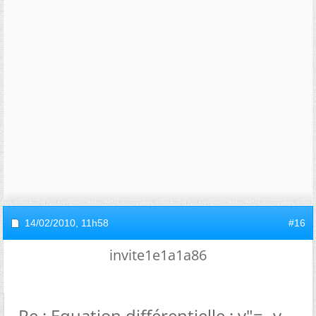
14/02/2010,
11h58
#16
invite1e1a1a86
Re : Equation différentielle : y"= -y