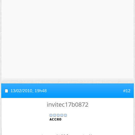
13/02/2010,
19h48
#12
invitec17b0872