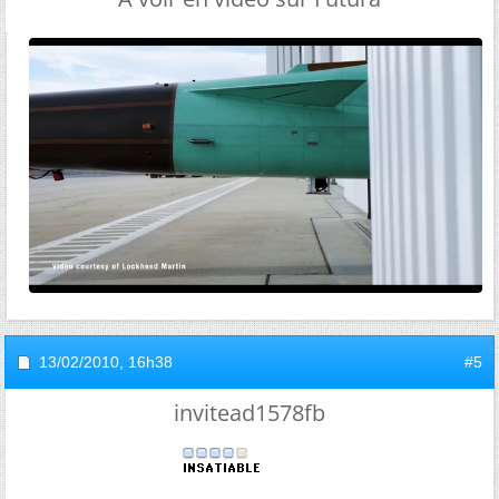
13/02/2010,
16h38
#5
invitead1578fb