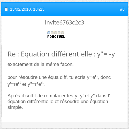
13/02/2010,
18h23
#8
invite6763c2c3
Re : Equation différentielle : y"= -y
exactement de la même facon.
rt
pour résoudre une équa diff. tu ecris y=e
, donc
rt
rt
y'=re
et y''=r²e
.
Après il suffit de remplacer les y, y' et y'' dans l'
équation différentielle et résoudre une équation
simple.