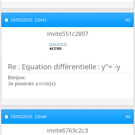
13/02/2010,
12h41
#3
invite551c2897
Re : Equation différentielle : y"= -y
Bonjour.
Je poserais y=cos(x)
13/02/2010,
12h46
#4
invite6763c2c3