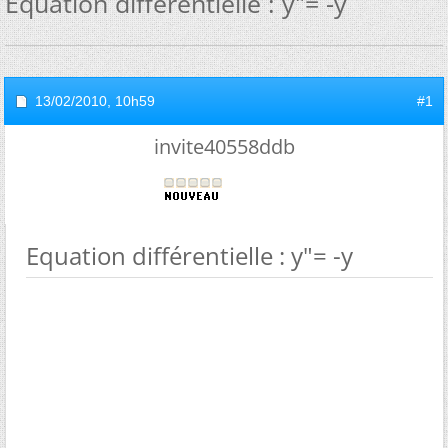
Equation différentielle : y"= -y
13/02/2010,
10h59
#1
invite40558ddb
Equation différentielle : y"= -y