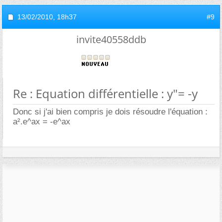
13/02/2010,
18h37
#9
invite40558ddb
Re : Equation différentielle : y"= -y
Donc si j'ai bien compris je dois résoudre l'équation :
a².e^ax = -e^ax