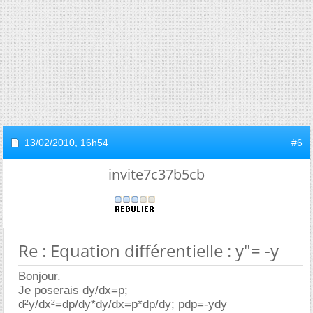
13/02/2010,
16h54
#6
invite7c37b5cb
Re : Equation différentielle : y"= -y
Bonjour.
Je poserais dy/dx=p;
d²y/dx²=dp/dy*dy/dx=p*dp/dy; pdp=-ydy