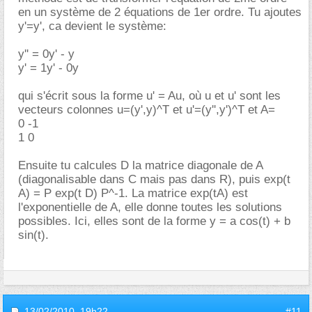
en un système de 2 équations de 1er ordre. Tu ajoutes
y'=y', ca devient le système:
y'' = 0y' - y
y' = 1y' - 0y
qui s'écrit sous la forme u' = Au, où u et u' sont les
vecteurs colonnes u=(y',y)^T et u'=(y'',y')^T et A=
0 -1
1 0
Ensuite tu calcules D la matrice diagonale de A
(diagonalisable dans C mais pas dans R), puis exp(t
A) = P exp(t D) P^-1. La matrice exp(tA) est
l'exponentielle de A, elle donne toutes les solutions
possibles. Ici, elles sont de la forme y = a cos(t) + b
sin(t).
13/02/2010,
19h22
#11