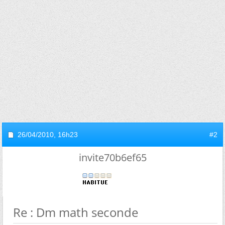
26/04/2010,
16h23
#2
invite70b6ef65
Re : Dm math seconde