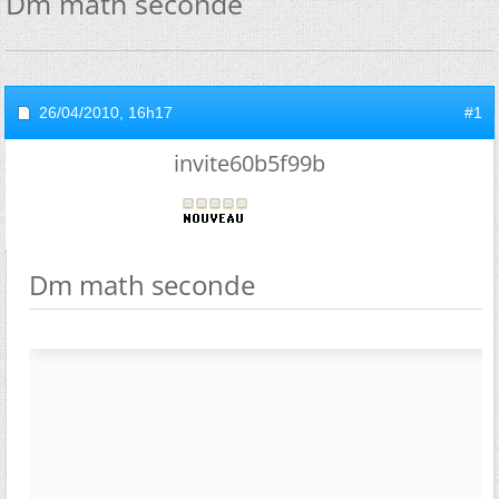
Dm math seconde
26/04/2010,
16h17
#1
invite60b5f99b
Dm math seconde