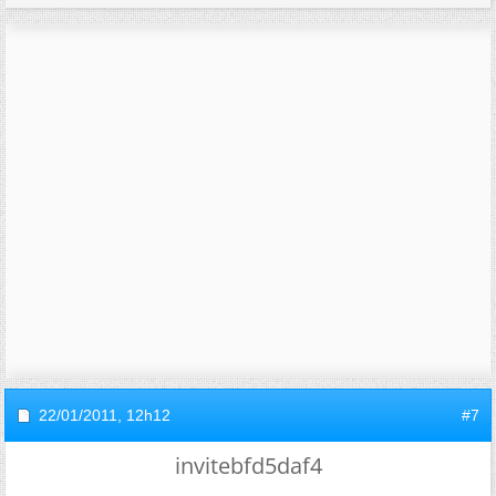
22/01/2011,
12h12
#7
invitebfd5daf4