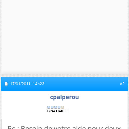
17/01/2011,
14h23
#2
cpalperou
Re : Besoin de votre aide pour deux