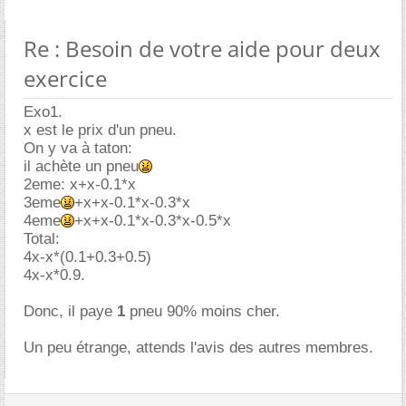
Re : Besoin de votre aide pour deux
exercice
Exo1.
x est le prix d'un pneu.
On y va à taton:
il achète un pneu
2eme: x+x-0.1*x
3eme
+x+x-0.1*x-0.3*x
4eme
+x+x-0.1*x-0.3*x-0.5*x
Total:
4x-x*(0.1+0.3+0.5)
4x-x*0.9.
Donc, il paye
1
pneu 90% moins cher.
Un peu étrange, attends l'avis des autres membres.