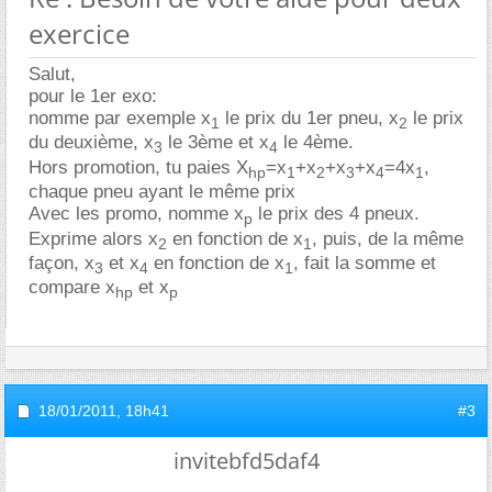
exercice
Salut,
pour le 1er exo:
nomme par exemple x
le prix du 1er pneu, x
le prix
1
2
du deuxième, x
le 3ème et x
le 4ème.
3
4
Hors promotion, tu paies X
=x
+x
+x
+x
=4x
,
hp
1
2
3
4
1
chaque pneu ayant le même prix
Avec les promo, nomme x
le prix des 4 pneux.
p
Exprime alors x
en fonction de x
, puis, de la même
2
1
façon, x
et x
en fonction de x
, fait la somme et
3
4
1
compare x
et x
hp
p
18/01/2011,
18h41
#3
invitebfd5daf4