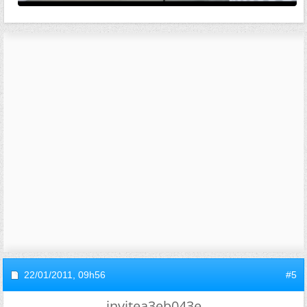
22/01/2011,
09h56
#5
invitea3eb043e