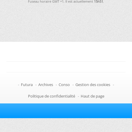
Fuseau horaire GMT +1. Il est actuellement
15h51
.
-
Futura
-
Archives
-
Conso
-
Gestion des cookies
-
Politique de confidentialité
-
Haut de page