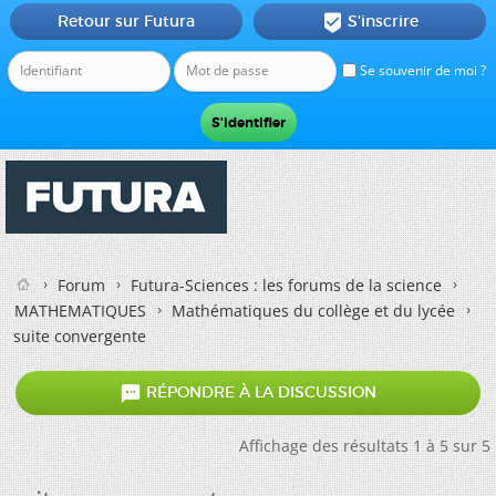
Retour sur Futura
S'inscrire

Se souvenir de moi ?
Forum
Futura-Sciences : les forums de la science
MATHEMATIQUES
Mathématiques du collège et du lycée
suite convergente

RÉPONDRE À LA DISCUSSION
Affichage des résultats 1 à 5 sur 5