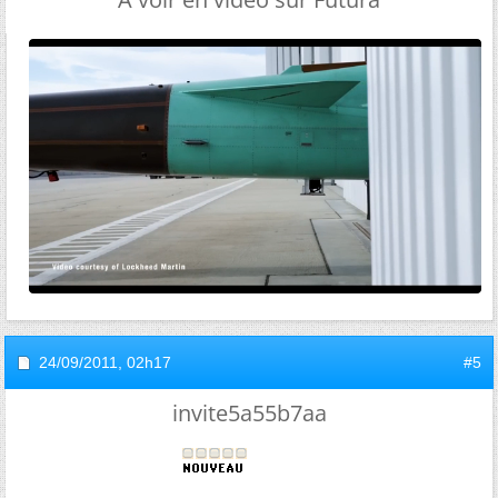
24/09/2011,
02h17
#5
invite5a55b7aa