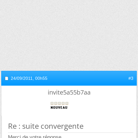
24/09/2011,
00h55
#3
invite5a55b7aa
Re : suite convergente
Merci de votre réponse