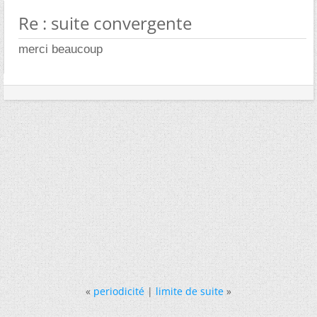
Re : suite convergente
merci beaucoup
«
periodicité
|
limite de suite
»