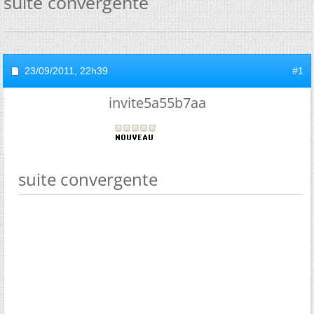
suite convergente
23/09/2011,
22h39
#1
invite5a55b7aa
suite convergente