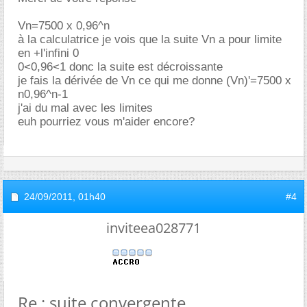
Vn=7500 x 0,96^n
à la calculatrice je vois que la suite Vn a pour limite
en +l'infini 0
0<0,96<1 donc la suite est décroissante
je fais la dérivée de Vn ce qui me donne (Vn)'=7500 x
n0,96^n-1
j'ai du mal avec les limites
euh pourriez vous m'aider encore?
24/09/2011,
01h40
#4
inviteea028771
Re : suite convergente